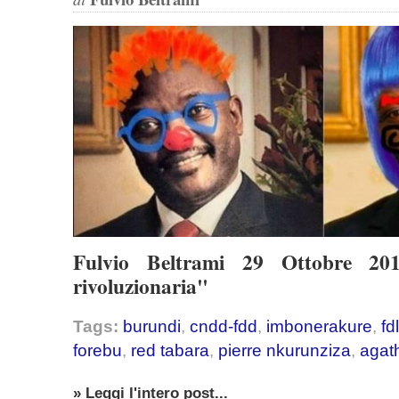
Fulvio Beltrami 29 Ottobre 201
rivoluzionaria"
Tags:
burundi
,
cndd-fdd
,
imbonerakure
,
fdl
forebu
,
red tabara
,
pierre nkurunziza
,
agat
» Leggi l'intero post...