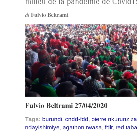
milieu de la pandémie de Covid1
Fulvio Beltrami
di
Fulvio Beltrami 27/04/2020
Tags:
burundi
,
cndd-fdd
,
pierre nkurunziza
ndayishimiye
,
agathon rwasa
,
fdlr
,
red tab