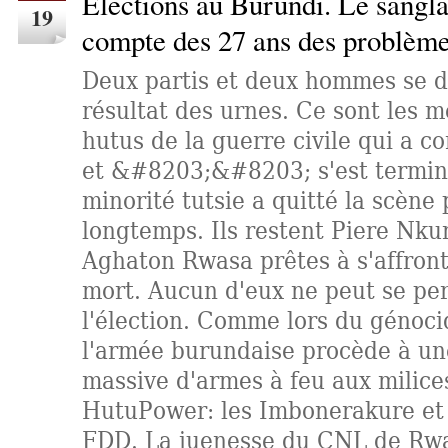
Élections au Burundi. Le sangl
19
compte des 27 ans des problème
Deux partis et deux hommes se d
résultat des urnes. Ce sont les 
hutus de la guerre civile qui a
et &#8203;&#8203; s'est termin
minorité tutsie a quitté la scène p
longtemps. Ils restent Piere Nku
Aghaton Rwasa prêtes à s'affront
mort. Aucun d'eux ne peut se pe
l'élection. Comme lors du génoci
l'armée burundaise procède à une
massive d'armes à feu aux milic
HutuPower: les Imbonerakure et l
FDD. La juenesse du CNL de Rwa