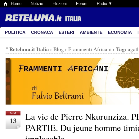
Home
Notizie
Elezioni
Forum
Radio ▼
POLITICA
CRONACA
ESTERI
AMBIENTE
ECONOMIA
Reteluna.it Italia
›
›
›
Tag:
Blog
Frammenti Africani
agat
La vie de Pierre Nkurunziza
GIU
13
PARTIE. Du jeune homme timide
implacable