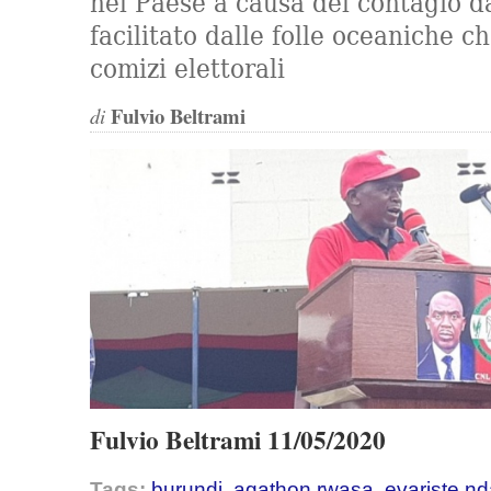
nel Paese a causa del contagio d
facilitato dalle folle oceaniche c
comizi elettorali
Fulvio Beltrami
di
Fulvio Beltrami 11/05/2020
Tags:
burundi
,
agathon rwasa
,
evariste n