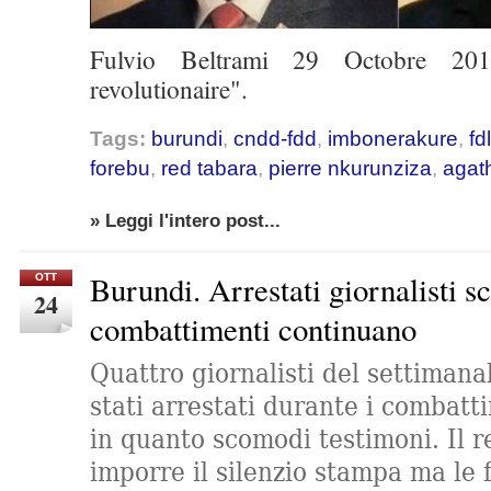
Fulvio Beltrami 29 Octobre 201
revolutionaire".
Tags:
burundi
,
cndd-fdd
,
imbonerakure
,
fdl
forebu
,
red tabara
,
pierre nkurunziza
,
agat
» Leggi l'intero post...
Burundi. Arrestati giornalisti 
OTT
24
combattimenti continuano
Quattro giornalisti del settiman
stati arrestati durante i combat
in quanto scomodi testimoni. Il r
imporre il silenzio stampa ma le 