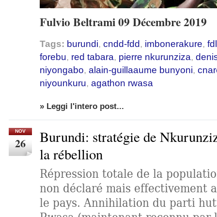
Fulvio Beltrami 09 Décembre 2019
Tags:
burundi
,
cndd-fdd
,
imbonerakure
,
fdl
forebu
,
red tabara
,
pierre nkurunziza
,
deni
niyongabo
,
alain-guillaaume bunyoni
,
cnar
niyounkuru
,
agathon rwasa
» Leggi l'intero post...
Burundi: stratégie de Nkurunzi
NOV
26
la rébellion
Répression totale de la populati
non déclaré mais effectivement a
le pays. Annihilation du parti hu