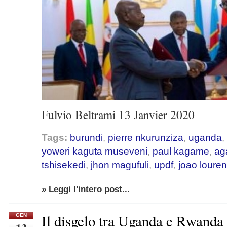
Fulvio Beltrami 13 Janvier 2020
Tags:
burundi
,
pierre nkurunziza
,
uganda
,
yoweri kaguta museveni
,
paul kagame
,
ag
tshisekedi
,
jhon magufuli
,
updf
,
joao loure
» Leggi l'intero post...
Il disgelo tra Uganda e Rwanda 
GEN