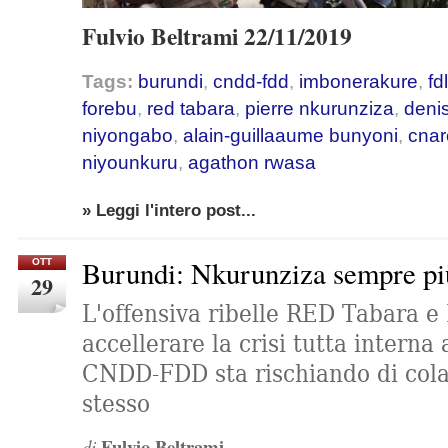
Fulvio Beltrami 22/11/2019
Tags:
burundi
,
cndd-fdd
,
imbonerakure
,
fdl
forebu
,
red tabara
,
pierre nkurunziza
,
deni
niyongabo
,
alain-guillaaume bunyoni
,
cnar
niyounkuru
,
agathon rwasa
» Leggi l'intero post...
Burundi: Nkurunziza sempre più 
OTT
29
L'offensiva ribelle RED Tabara
accellerare la crisi tutta interna 
CNDD-FDD sta rischiando di cola
stesso
Fulvio Beltrami
di