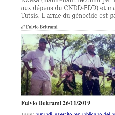
Rwasa (maintenant reconnu par 
aux dépens du CNDD-FDD) et mas
Tutsis. L'arme du génocide est g
Fulvio Beltrami
di
Fulvio Beltrami 26/11/2019
Tags:
burundi
,
esercito repubblicano del b