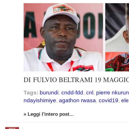
DI
FULVIO BELTRAMI
19 MAGGIO 
Tags:
burundi
,
cndd-fdd
,
cnl
,
pierre nkurun
ndayishimiye
,
agathon rwasa
,
covid19
,
ele
» Leggi l'intero post...
MAG