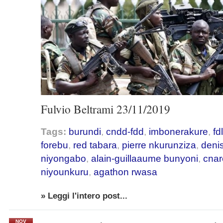
Fulvio Beltrami 23/11/2019
Tags:
burundi
,
cndd-fdd
,
imbonerakure
,
fdl
forebu
,
red tabara
,
pierre nkurunziza
,
deni
niyongabo
,
alain-guillaaume bunyoni
,
cnar
niyounkuru
,
agathon rwasa
» Leggi l'intero post...
NOV