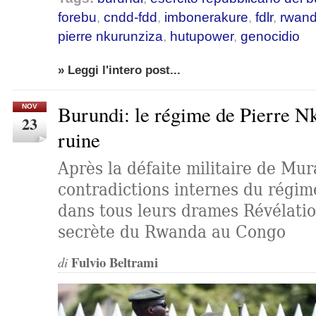
forebu
,
cndd-fdd
,
imbonerakure
,
fdlr
,
rwan
pierre nkurunziza
,
hutupower
,
genocidio
» Leggi l'intero post...
Burundi: le régime de Pierre N
NOV
23
ruine
Après la défaite militaire de Mur
contradictions internes du régim
dans tous leurs drames Révélatio
secrète du Rwanda au Congo
Fulvio Beltrami
di