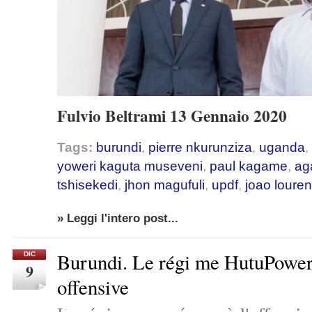
Fulvio Beltrami 13 Gennaio 2020
Tags:
burundi
,
pierre nkurunziza
,
uganda
,
yoweri kaguta museveni
,
paul kagame
,
ag
tshisekedi
,
jhon magufuli
,
updf
,
joao loure
» Leggi l'intero post...
Burundi. Le régi me HutuPower
DIC
9
offensive