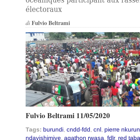
électoraux
Fulvio Beltrami
di
Fulvio Beltrami 11/05/2020
Tags:
burundi
,
cndd-fdd
,
cnl
,
pierre nkurun
ndayishimiye
,
agathon rwasa
,
fdlr
,
red tab