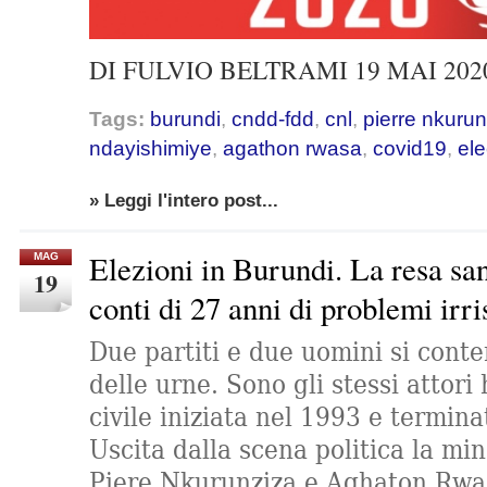
DI FULVIO BELTRAMI 19 MAI 2020
Tags:
burundi
,
cndd-fdd
,
cnl
,
pierre nkurun
ndayishimiye
,
agathon rwasa
,
covid19
,
ele
» Leggi l'intero post...
Elezioni in Burundi. La resa sa
MAG
19
conti di 27 anni di problemi irri
Due partiti e due uomini si conte
delle urne. Sono gli stessi attori
civile iniziata nel 1993 e termin
Uscita dalla scena politica la min
Piere Nkurunziza e Aghaton Rwas