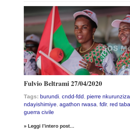
Fulvio Beltrami 27/04/2020
Tags:
burundi
,
cndd-fdd
,
pierre nkurunziza
ndayishimiye
,
agathon rwasa
,
fdlr
,
red tab
guerra civile
» Leggi l'intero post...