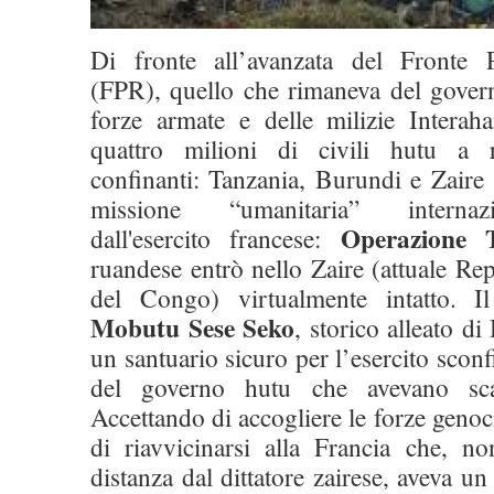
Di fronte all’avanzata del Fronte P
(FPR), quello che rimaneva del govern
forze armate e delle milizie Interah
quattro milioni di civili hutu a r
confinanti: Tanzania, Burundi e Zaire 
missione “umanitaria” internaz
Operazione T
dall'esercito francese:
ruandese entrò nello Zaire (attuale R
del Congo) virtualmente intatto. Il
Mobutu Sese Seko
, storico alleato d
un santuario sicuro per l’esercito sconfi
del governo hutu che avevano scat
Accettando di accogliere le forze geno
di riavvicinarsi alla Francia che, no
distanza dal dittatore zairese, aveva u