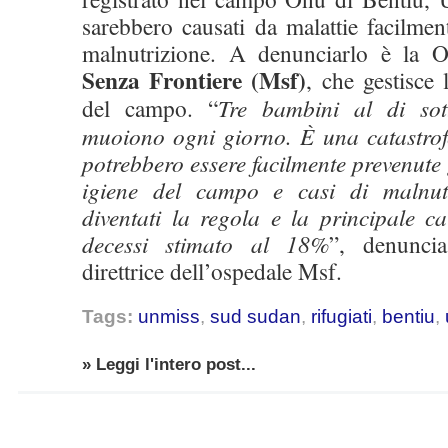
sarebbero causati da malattie facilment
malnutrizione. A denunciarlo è la 
Senza Frontiere (Msf)
, che gestisce 
del campo. “
Tre bambini al di sot
muoiono ogni giorno. È una catastrofe
potrebbero essere facilmente prevenut
igiene del campo e casi di malnut
diventati la regola e la principale c
decessi stimato al 18%
”, denunc
direttrice dell’ospedale Msf.
Tags:
unmiss
,
sud sudan
,
rifugiati
,
bentiu
,
» Leggi l'intero post...