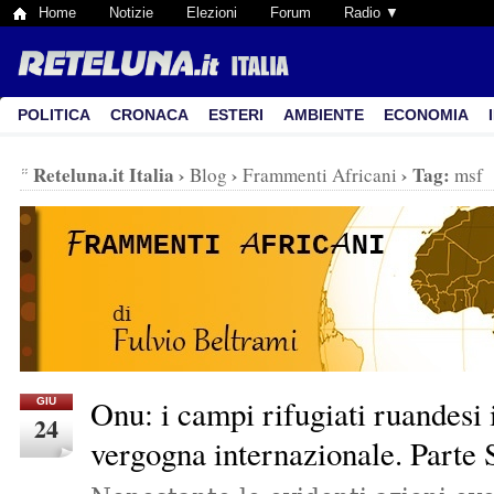
Home
Notizie
Elezioni
Forum
Radio ▼
POLITICA
CRONACA
ESTERI
AMBIENTE
ECONOMIA
Reteluna.it Italia
›
›
›
Tag:
Blog
Frammenti Africani
msf
Onu: i campi rifugiati ruandesi 
GIU
24
vergogna internazionale. Parte