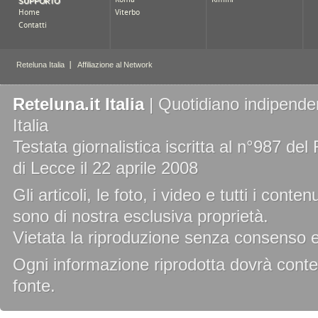
Reteluna.it Italia
| Quotidiano indipenden
Italia
Testata giornalistica iscritta al n°987 de
di Lecce il 22 aprile 2008
Gli articoli, le foto, i video e tutti i cont
sono di nostra esclusiva proprietà.
Vietata la riproduzione senza consenso es
Ogni informazione riprodotta dovrà conten
fonte.