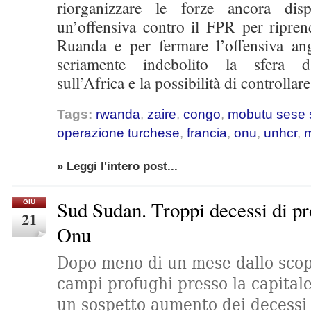
riorganizzare le forze ancora disp
un’offensiva contro il FPR per riprend
Ruanda e per fermare l’offensiva an
seriamente indebolito la sfera d’
sull’Africa e la possibilità di controllare
Tags:
rwanda
,
zaire
,
congo
,
mobutu sese 
operazione turchese
,
francia
,
onu
,
unhcr
,
» Leggi l'intero post...
Sud Sudan. Troppi decessi di p
GIU
21
Onu
Dopo meno di un mese dallo scopp
campi profughi presso la capitale
un sospetto aumento dei decessi 