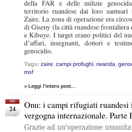
della FAR e delle milizie genocida
territorio ruandese dai loro santuari
Zaire. La zona di operazione era circosc
di Giseny (la città ruandese frontalier
e Kibuye. I target erano politici del 
d’affari, insegnanti, dottori e testi
genocidio.
Tags:
zaire
,
campi profughi
,
rwanda
,
genoc
msf
» Leggi l'intero post...
Onu: i campi rifugiati ruandesi 
GIU
24
vergogna internazionale. Parte
Grazie ad un'operazione umanitar