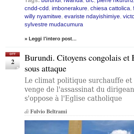
Tags:
burundi
,
rwanda
,
drc
,
pierre nkurunz
cndd-cdd
,
imbonerakure
,
chiesa cattolica
,
willy nyamitwe
,
evariste ndayishimiye
,
vict
sylvestre mudacumura
» Leggi l'intero post...
Burundi. Citoyens congolais et 
OTT
2
sous attaque
Le climat politique surchauffe et
venge de l'assassinat du dirigea
s'oppose à l'Eglise catholique
Fulvio Beltrami
di