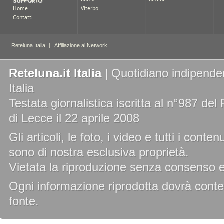
Reteluna.it Italia
| Quotidiano indipenden
Italia
Testata giornalistica iscritta al n°987 de
di Lecce il 22 aprile 2008
Gli articoli, le foto, i video e tutti i cont
sono di nostra esclusiva proprietà.
Vietata la riproduzione senza consenso es
Ogni informazione riprodotta dovrà conten
fonte.