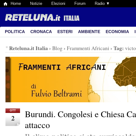
Home
Notizie
Elezioni
Forum
Radio ▼
POLITICA
CRONACA
ESTERI
AMBIENTE
ECONOMIA
Reteluna.it Italia
›
›
›
Tag:
Blog
Frammenti Africani
victo
Burundi. Congolesi e Chiesa Cat
OTT
2
attacco