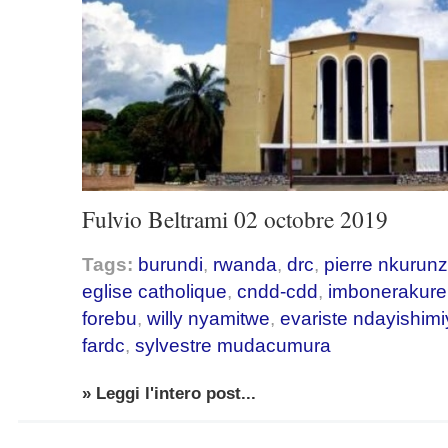
Fulvio Beltrami 02 octobre 2019
Tags:
burundi
,
rwanda
,
drc
,
pierre nkurunz
eglise catholique
,
cndd-cdd
,
imbonerakure
forebu
,
willy nyamitwe
,
evariste ndayishim
fardc
,
sylvestre mudacumura
» Leggi l'intero post...