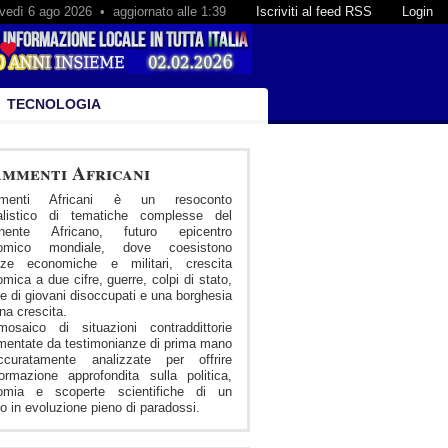
vedì 6 ago 2026 • aggiornato alle 1:39
Iscriviti al feed RSS
Login
TECNOLOGIA
mmenti Africani
menti Africani è un resoconto
nalistico di tematiche complesse del
inente Africano, futuro epicentro
omico mondiale, dove coesistono
nze economiche e militari, crescita
mica a due cifre, guerre, colpi di stato,
 di giovani disoccupati e una borghesia
ena crescita.
osaico di situazioni contraddittorie
entate da testimonianze di prima mano
curatamente analizzate per offrire
formazione approfondita sulla politica,
omia e scoperte scientifiche di un
 in evoluzione pieno di paradossi.