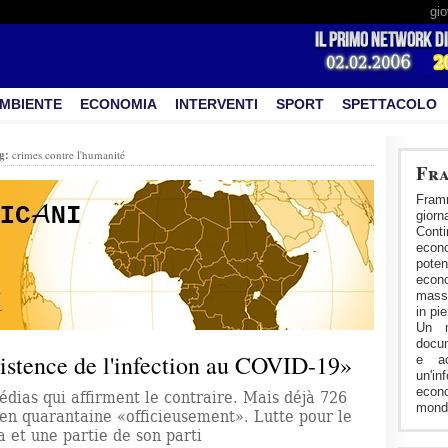
gio
MBIENTE
ECONOMIA
INTERVENTI
SPORT
SPETTACOLO
g:
crimes contre l'humanité
Fra
Fram
gior
Cont
econ
pote
econo
masse
in pi
Un m
docum
xistence de l'infection au COVID-19»
e ac
un'in
econ
ias qui affirment le contraire. Mais déjà 726
mondo
en quarantaine «officieusement». Lutte pour le
 et une partie de son parti