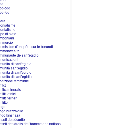
dd
dd-cdd
dd-fdd
l
lera
lonialisme
lonialismo
lpo di stato
mboniani
mmercio
mmission d'enquête sur le burundi
mmonwealth
mmunauté de sant'egidio
municazioni
munita di sant'egidio
munità sant'egidio
munità di sant'egidio
munità di sant’egidio
ndizione femminile
flct
nflict minerals
flitti etnici
flitti terrieri
flitto
ngo
ngo brazzaville
ngo kinshasa
nseil de sécurité
nseil des droits de l'homme des nations