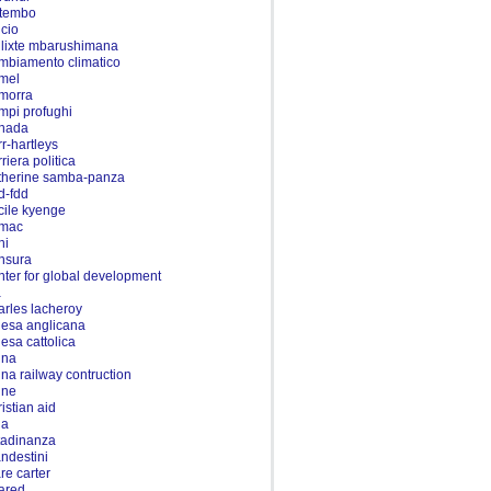
tembo
lcio
llixte mbarushimana
mbiamento climatico
mel
morra
mpi profughi
nada
rr-hartleys
riera politica
therine samba-panza
d-fdd
cile kyenge
mac
ni
nsura
nter for global development
a
arles lacheroy
iesa anglicana
iesa cattolica
ina
ina railway contruction
ine
ristian aid
na
ttadinanza
andestini
are carter
ared