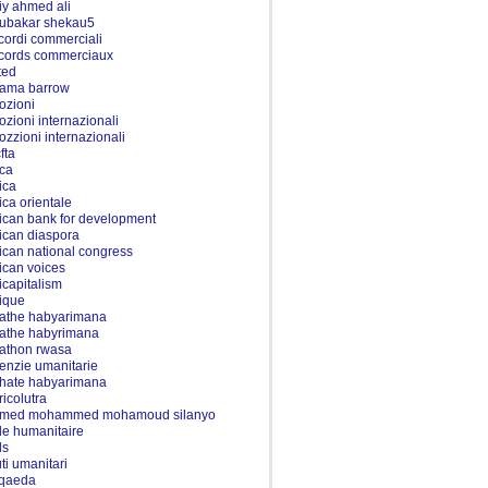
iy ahmed ali
ubakar shekau5
cordi commerciali
cords commerciaux
ted
ama barrow
ozioni
ozioni internazionali
ozzioni internazionali
fta
rca
ica
rica orientale
rican bank for development
rican diaspora
rican national congress
rican voices
ricapitalism
rique
athe habyarimana
athe habyrimana
athon rwasa
enzie umanitarie
hate habyarimana
ricolutra
med mohammed mohamoud silanyo
de humanitaire
ds
uti umanitari
 qaeda