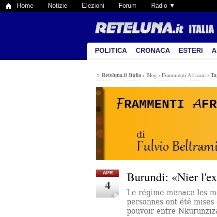
Home
Notizie
Elezioni
Forum
Radio ▼
POLITICA
CRONACA
ESTERI
A
Reteluna.it Italia
›
Blog
›
Frammenti Africani
›
Ta
Burundi: «Nier l'e
APR
4
Le régime menace les méd
personnes ont été mises 
pouvoir entre Nkurunziza