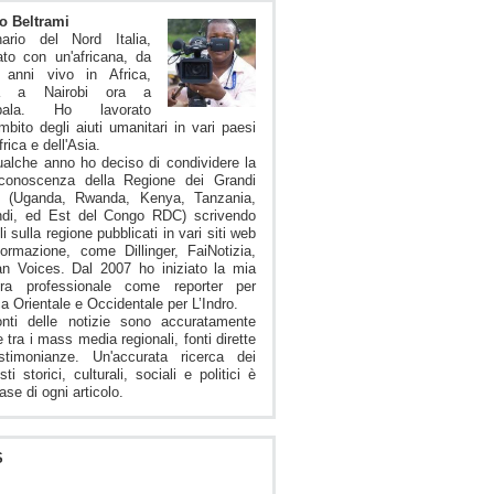
o Beltrami
nario del Nord Italia,
to con un'africana, da
i anni vivo in Africa,
ma a Nairobi ora a
pala. Ho lavorato
ambito degli aiuti umanitari in vari paesi
frica e dell'Asia.
alche anno ho deciso di condividere la
conoscenza della Regione dei Grandi
i (Uganda, Rwanda, Kenya, Tanzania,
ndi, ed Est del Congo RDC) scrivendo
li sulla regione pubblicati in vari siti web
formazione, come Dillinger, FaiNotizia,
an Voices. Dal 2007 ho iniziato la mia
iera professionale come reporter per
ica Orientale e Occidentale per L’Indro.
onti delle notizie sono accuratamente
e tra i mass media regionali, fonti dirette
stimonianze. Un'accurata ricerca dei
sti storici, culturali, sociali e politici è
ase di ogni articolo.
S