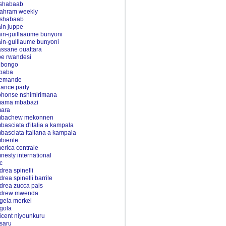
 shabaab
-ahram weekly
-shabaab
ain juppe
ain-guillaaume bunyoni
ain-guillaume bunyoni
assane ouattara
be rwandesi
i bongo
ibaba
lemande
liance party
phonse nshimirimana
ama mbabazi
ara
bachew mekonnen
basciata d'italia a kampala
basciata italiana a kampala
biente
erica centrale
nesty international
c
drea spinelli
drea spinelli barrile
drea zucca pais
drew mwenda
gela merkel
gola
icent niyounkuru
saru