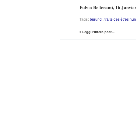
Fulvio Belterami, 16 Janvie
Tags:
burundi
,
traite des êtres hu
» Leggi l'intero post...