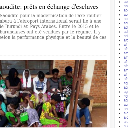
ab
aoudite: prêts en échange d'esclaves
ab
ac
ac
Saoudite pour la modernisation de l'axe routier
ac
umbura à l'aéroport international serait lie à une
ad
 de Burundi au Pays Arabes. Entre le 2015 et le
ad
 burundaises ont été vendues par le régime. Il y
ad
ad
 selon la performance physique et la beauté de ces
afc
af
afr
af
af
af
af
af
af
af
ag
ag
ag
ag
ag
ag
ah
ai
ai
ai
al