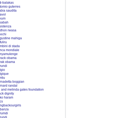
ti-balakas
tomio guterres
abia saudita
tavol
kum
sabah
sistenza
athon rwasa
zechi
gustine mahiga
fuliru
mbini di stada
nca mondiale
nyamulenge
rack obama
rak obama
rundi
lgio
lgique
ntiu
rnadetta boggian
rnard randal
ll and melinda gates foundation
ack dignity
ko haram
ics
ingbackourgirls
banza
rumdi
rundi