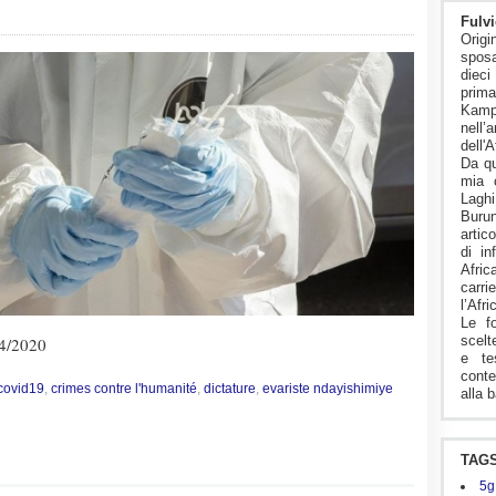
Fulvi
Origi
sposa
diec
pri
Kam
nell’
dell'A
Da qu
mia 
Lagh
Buru
artico
di in
Afric
carr
l’Afr
Le f
scelt
4/2020
e te
conte
covid19
,
crimes contre l'humanité
,
dictature
,
evariste ndayishimiye
alla b
TAG
5g