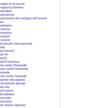
nsiglio di sicurezza
nspirancy theories
operation
operazione
operazione allo sviluppo dell’unione
pea
opération
rnavirus
ronavirus
rpwatch
rruzione
rte penale internazionale
satu
sta d'avorio
vid-19
vid19
vid19 kinshasa
ime contre l'humanite'
imes contre l'humanité
iminalita
imini contro l'umanita'
istophe nkezabahizi
cile kashetu kyenge
vid clay
vid haiens
bt exterieur
mocratie
mocrazia
nis sassou nguesso