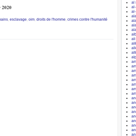
al
r 2020
al
al
al
mains
,
esclavage
,
oim
,
droits de l'homme
,
crimes contre l'humanité
al
al
al
al
al
al
al
al
al
am
am
am
am
am
am
am
am
an
an
an
an
an
an
an
an
an