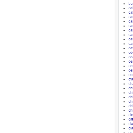
bu
ca
ca
ca
ca
ca
ca
ca
ca
car
ca
cd
ce
ce
ce
ce
ce
cf
ch
ch
ch
ch
ch
ch
ch
ci
ci
cl
cl
cn