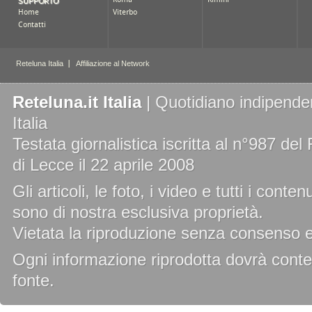
Reteluna.it Italia
| Quotidiano indipenden
Italia
Testata giornalistica iscritta al n°987 de
di Lecce il 22 aprile 2008
Gli articoli, le foto, i video e tutti i cont
sono di nostra esclusiva proprietà.
Vietata la riproduzione senza consenso es
Ogni informazione riprodotta dovrà conten
fonte.