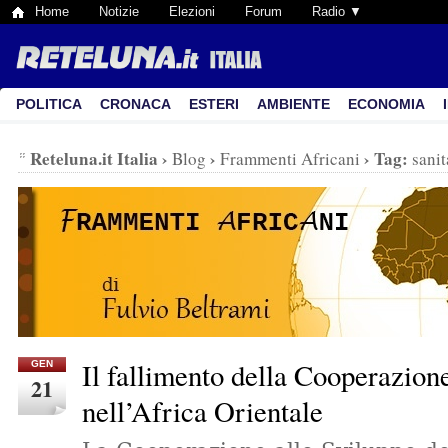
Home
Notizie
Elezioni
Forum
Radio ▼
POLITICA
CRONACA
ESTERI
AMBIENTE
ECONOMIA
Reteluna.it Italia
›
›
›
Tag:
Blog
Frammenti Africani
sanit
Il fallimento della Cooperazio
GEN
21
nell’Africa Orientale