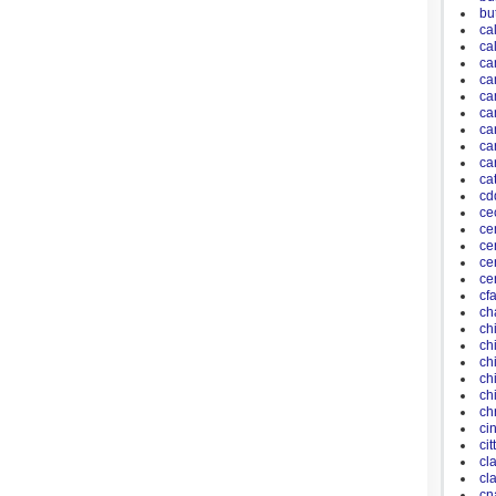
bu
ca
ca
ca
ca
ca
ca
ca
ca
car
ca
cd
ce
ce
ce
ce
ce
cf
ch
ch
ch
ch
ch
ch
ch
ci
ci
cl
cl
cn