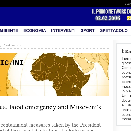
sab
MBIENTE
ECONOMIA
INTERVENTI
SPORT
SPETTACOLO
g:
food security
Fra
Fram
gior
Cont
econ
pote
econo
masse
in pi
Un m
docum
us. Food emergency and Museveni's
e ac
un'in
econ
mondo
e containment measures taken by the President
d of the Covid19 infection, the lockdown is