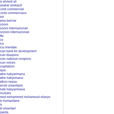
iy ahmed ali
ubakar shekau5
cordi commerciali
cords commerciaux
ted
ama barrow
ozioni
ozioni internazionali
ozzioni internazionali
fta
rca
ica
rica orientale
rican bank for development
rican diaspora
rican national congress
rican voices
ricapitalism
rique
athe habyarimana
athe habyrimana
athon rwasa
enzie umanitarie
hate habyarimana
ricolutra
med mohammed mohamoud silanyo
de humanitaire
ds
uti umanitari
 qaeda