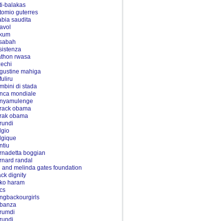
ti-balakas
tomio guterres
abia saudita
tavol
kum
sabah
sistenza
athon rwasa
zechi
gustine mahiga
fuliru
mbini di stada
nca mondiale
nyamulenge
rack obama
rak obama
rundi
lgio
lgique
ntiu
rnadetta boggian
rnard randal
ll and melinda gates foundation
ack dignity
ko haram
ics
ingbackourgirls
banza
rumdi
rundi