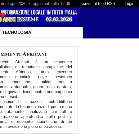
ato 8 ago 2026 • aggiornato alle 12:39
Iscriviti al feed RSS
Login
TECNOLOGIA
mmenti Africani
menti Africani è un resoconto
nalistico di tematiche complesse del
inente Africano, futuro epicentro
omico mondiale, dove coesistono
nze economiche e militari, crescita
mica a due cifre, guerre, colpi di stato,
 di giovani disoccupati e una borghesia
ena crescita.
osaico di situazioni contraddittorie
entate da testimonianze di prima mano
curatamente analizzate per offrire
formazione approfondita sulla politica,
omia e scoperte scientifiche di un
 in evoluzione pieno di paradossi.