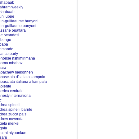
 shabaab
-ahram weekly
-shabaab
ain juppe
ain-guillaaume bunyoni
ain-guillaume bunyoni
assane ouattara
be rwandesi
i bongo
ibaba
lemande
liance party
phonse nshimirimana
ama mbabazi
ara
bachew mekonnen
basciata d'italia a kampala
basciata italiana a kampala
biente
erica centrale
nesty international
c
drea spinelli
drea spinelli barrile
drea zucca pais
drew mwenda
gela merkel
gola
icent niyounkuru
saru