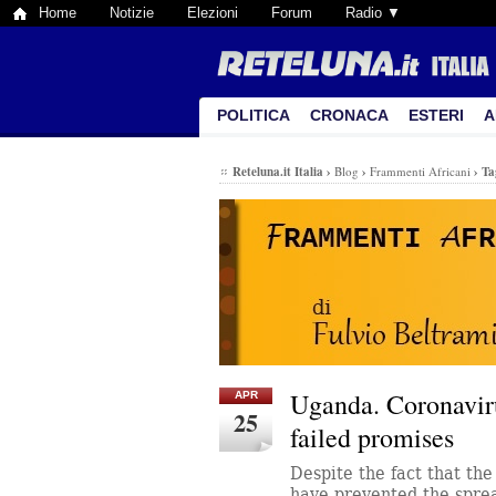
Home
Notizie
Elezioni
Forum
Radio ▼
POLITICA
CRONACA
ESTERI
A
Reteluna.it Italia
›
Blog
›
Frammenti Africani
›
Ta
Uganda. Coronavir
APR
25
failed promises
Despite the fact that th
have prevented the sprea