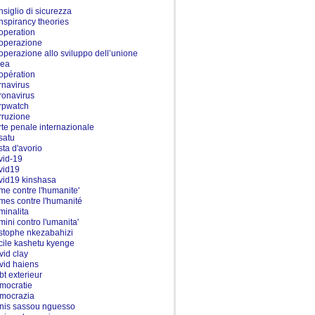
nsiglio di sicurezza
nspirancy theories
operation
operazione
operazione allo sviluppo dell’unione
pea
opération
rnavirus
ronavirus
rpwatch
rruzione
rte penale internazionale
satu
sta d'avorio
vid-19
vid19
vid19 kinshasa
ime contre l'humanite'
imes contre l'humanité
iminalita
imini contro l'umanita'
istophe nkezabahizi
cile kashetu kyenge
vid clay
vid haiens
bt exterieur
mocratie
mocrazia
nis sassou nguesso