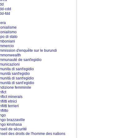
dd
dd-cdd
dd-fdd
l
lera
lonialisme
lonialismo
lpo di stato
mboniani
mmercio
mmission d'enquête sur le burundi
mmonwealth
mmunauté de sant'egidio
municazioni
munita di sant'egidio
munità sant'egidio
munità di sant'egidio
munità di sant’egidio
ndizione femminile
flct
nflict minerals
flitti etnici
flitti terrieri
flitto
ngo
ngo brazzaville
ngo kinshasa
nseil de sécurité
nseil des droits de l'homme des nations