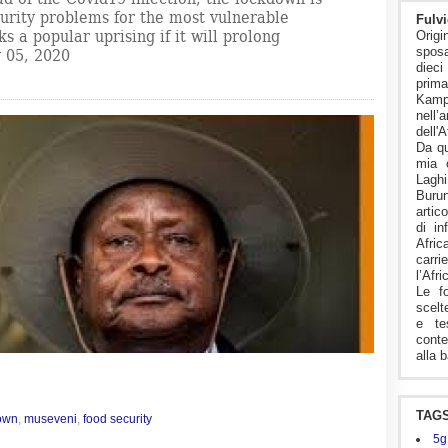
curity problems for the most vulnerable
Fulvi
s a popular uprising if it will prolong
Origi
sposa
 05, 2020
diec
pri
Kam
nell’
dell'A
Da qu
mia 
Lagh
Buru
artico
di in
Afric
carr
l’Afr
Le f
scelt
e te
conte
alla b
TAG
own
,
museveni
,
food security
5g