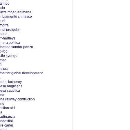
tembo
lcio
llixte mbarushimana
mbiamento climatico
mel
morra
mpi profughi
nada
rr-hartleys
riera politica
therine samba-panza
d-fdd
cile kyenge
mac
ni
nsura
nter for global development
a
arles lacheroy
iesa anglicana
iesa cattolica
ina
ina railway contruction
ine
ristian aid
na
ttadinanza
andestini
are carter
ared