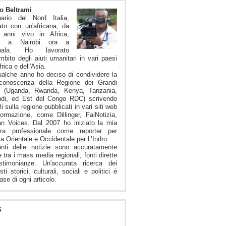
o Beltrami
nario del Nord Italia,
to con un'africana, da
i anni vivo in Africa,
ma a Nairobi ora a
pala. Ho lavorato
ambito degli aiuti umanitari in vari paesi
frica e dell'Asia.
alche anno ho deciso di condividere la
conoscenza della Regione dei Grandi
i (Uganda, Rwanda, Kenya, Tanzania,
ndi, ed Est del Congo RDC) scrivendo
li sulla regione pubblicati in vari siti web
formazione, come Dillinger, FaiNotizia,
an Voices. Dal 2007 ho iniziato la mia
iera professionale come reporter per
ica Orientale e Occidentale per L’Indro.
onti delle notizie sono accuratamente
e tra i mass media regionali, fonti dirette
stimonianze. Un'accurata ricerca dei
sti storici, culturali, sociali e politici è
ase di ogni articolo.
S