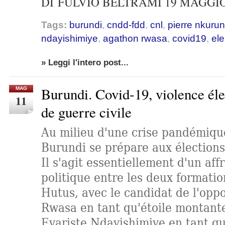
DI
FULVIO BELTRAMI
19 MAGGIO 
Tags:
burundi
,
cndd-fdd
,
cnl
,
pierre nkurun
ndayishimiye
,
agathon rwasa
,
covid19
,
ele
» Leggi l'intero post...
Burundi. Covid-19, violence éle
MAG
11
de guerre civile
Au milieu d'une crise pandémique
Burundi se prépare aux élections 
Il s'agit essentiellement d'un af
politique entre les deux formatio
Hutus, avec le candidat de l'opp
Rwasa en tant qu'étoile montante
Evariste Ndayishimiye en tant qu