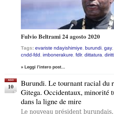
Fulvio Beltrami 24 agosto 2020
Tags:
evariste ndayishimiye
,
burundi
,
gay
cndd-fdd
,
imbonerakure
,
fdlr
,
dittatura
,
diri
» Leggi l'intero post...
Burundi. Le tournant racial du 
AGO
10
Gitega. Occidentaux, minorité 
dans la ligne de mire
Le nouveau président burundais,