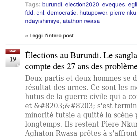
Tags:
burundi
,
election2020
,
eveques
,
egl
fdd
,
cnl
,
democratie
,
hutupower
,
pierre nku
ndayishimiye
,
atathon rwasa
» Leggi l'intero post...
Élections au Burundi. Le sangl
MAG
19
compte des 27 ans des problème
Deux partis et deux hommes se d
résultat des urnes. Ce sont les 
hutus de la guerre civile qui a
et &#8203;&#8203; s'est termin
minorité tutsie a quitté la scène p
longtemps. Ils restent Piere Nku
Aghaton Rwasa prêtes à s'affront