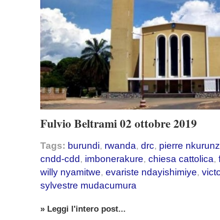
Fulvio Beltrami 02 ottobre 2019
Tags:
burundi
,
rwanda
,
drc
,
pierre nkurunz
cndd-cdd
,
imbonerakure
,
chiesa cattolica
,
willy nyamitwe
,
evariste ndayishimiye
,
vict
sylvestre mudacumura
» Leggi l'intero post...