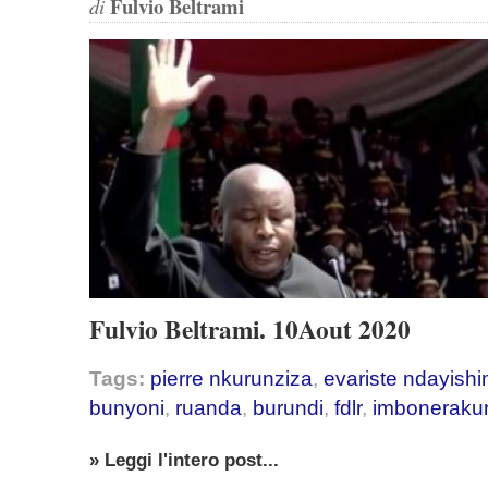
Fulvio Beltrami
di
Fulvio Beltrami. 10Aout 2020
Tags:
pierre nkurunziza
,
evariste ndayishi
bunyoni
,
ruanda
,
burundi
,
fdlr
,
imboneraku
» Leggi l'intero post...