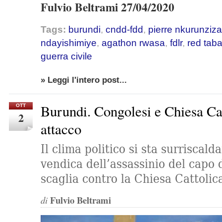
Fulvio Beltrami 27/04/2020
Tags:
burundi
,
cndd-fdd
,
pierre nkurunziza
ndayishimiye
,
agathon rwasa
,
fdlr
,
red tab
guerra civile
» Leggi l'intero post...
Burundi. Congolesi e Chiesa Cat
OTT
2
attacco
Il clima politico si sta surriscald
vendica dell’assassinio del capo 
scaglia contro la Chiesa Cattolic
Fulvio Beltrami
di