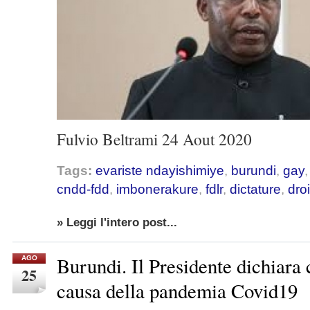
Fulvio Beltrami 24 Aout 2020
Tags:
evariste ndayishimiye
,
burundi
,
gay
cndd-fdd
,
imbonerakure
,
fdlr
,
dictature
,
dro
» Leggi l'intero post...
Burundi. Il Presidente dichiara 
AGO
25
causa della pandemia Covid19