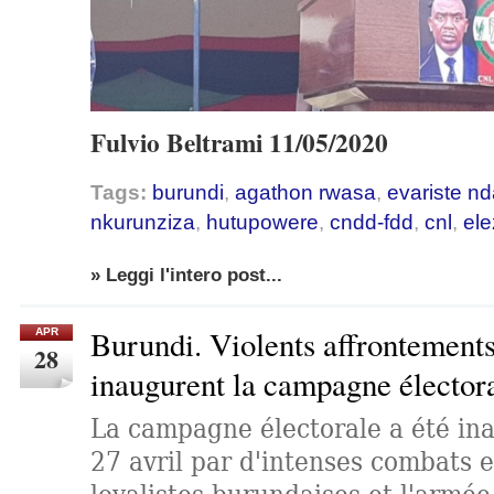
Fulvio Beltrami 11/05/2020
Tags:
burundi
,
agathon rwasa
,
evariste n
nkurunziza
,
hutupowere
,
cndd-fdd
,
cnl
,
ele
» Leggi l'intero post...
Burundi. Violents affrontements
APR
28
inaugurent la campagne élector
La campagne électorale a été ina
27 avril par d'intenses combats e