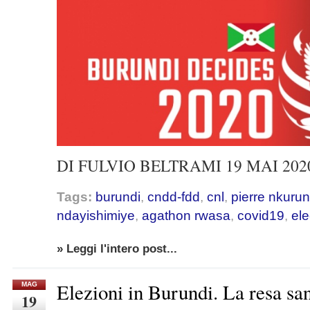
DI FULVIO BELTRAMI 19 MAI 2020
Tags:
burundi
,
cndd-fdd
,
cnl
,
pierre nkurun
ndayishimiye
,
agathon rwasa
,
covid19
,
ele
» Leggi l'intero post...
Elezioni in Burundi. La resa sa
MAG
19