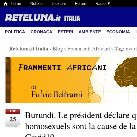
Home
Notizie
Elezioni
Forum
Radio ▼
POLITICA
CRONACA
ESTERI
AMBIENTE
ECONOMIA
Reteluna.it Italia
›
›
›
Tag:
Blog
Frammenti Africani
evar
Burundi. Le président déclare q
AGO
25
homosexuels sont la cause de l
Covid19