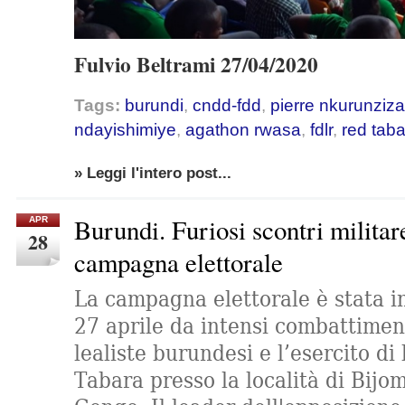
Fulvio Beltrami 27/04/2020
Tags:
burundi
,
cndd-fdd
,
pierre nkurunziza
ndayishimiye
,
agathon rwasa
,
fdlr
,
red tab
» Leggi l'intero post...
Burundi. Furiosi scontri militar
APR
28
campagna elettorale
La campagna elettorale è stata i
27 aprile da intensi combattiment
lealiste burundesi e l’esercito d
Tabara presso la località di Bijo