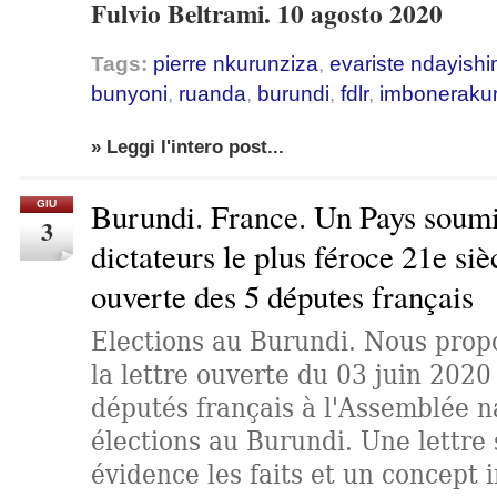
Fulvio Beltrami. 10 agosto 2020
Tags:
pierre nkurunziza
,
evariste ndayishi
bunyoni
,
ruanda
,
burundi
,
fdlr
,
imboneraku
» Leggi l'intero post...
Burundi. France. Un Pays soumi
GIU
3
dictateurs le plus féroce 21e siè
ouverte des 5 députes français
Elections au Burundi. Nous prop
la lettre ouverte du 03 juin 2020
députés français à l'Assemblée na
élections au Burundi. Une lettre
évidence les faits et un concept 