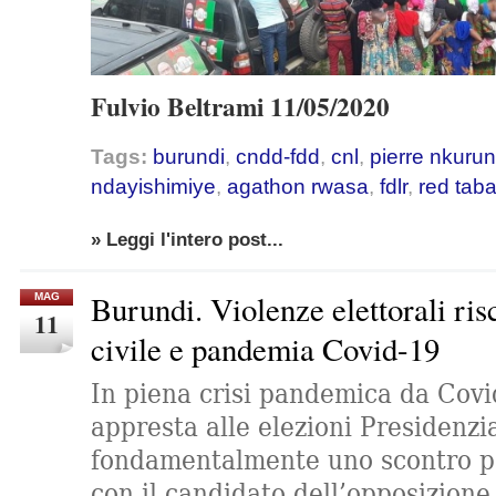
Fulvio Beltrami 11/05/2020
Tags:
burundi
,
cndd-fdd
,
cnl
,
pierre nkurun
ndayishimiye
,
agathon rwasa
,
fdlr
,
red tab
» Leggi l'intero post...
Burundi. Violenze elettorali ris
MAG
11
civile e pandemia Covid-19
In piena crisi pandemica da Covid
appresta alle elezioni Presidenzia
fondamentalmente uno scontro po
con il candidato dell’opposizio