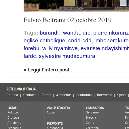
Fulvio Beltrami 02 octobre 2019
Tags:
burundi
,
rwanda
,
drc
,
pierre nkurunz
eglise catholique
,
cndd-cdd
,
imbonerakure
forebu
,
willy nyamitwe
,
evariste ndayishim
fardc
,
sylvestre mudacumura
» Leggi l'intero post...