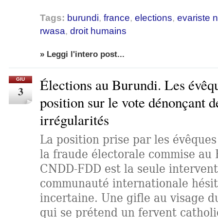
Tags:
burundi
,
france
,
elections
,
evariste 
rwasa
,
droit humains
» Leggi l'intero post...
Élections au Burundi. Les évêq
GIU
3
position sur le vote dénonçant d
irrégularités
La position prise par les évêques
la fraude électorale commise au 
CNDD-FDD est la seule interventi
communauté internationale hésit
incertaine. Une gifle au visage 
qui se prétend un fervent catholi