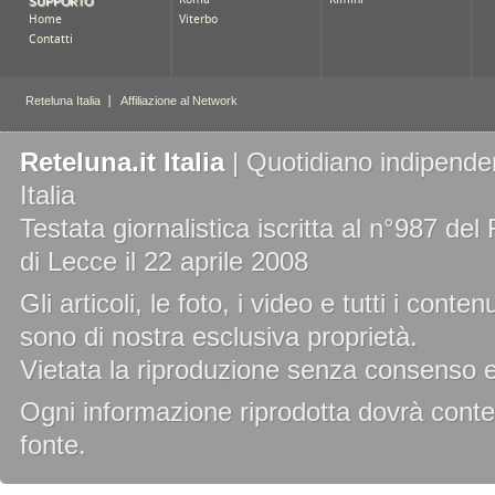
Reteluna.it Italia
| Quotidiano indipenden
Italia
Testata giornalistica iscritta al n°987 de
di Lecce il 22 aprile 2008
Gli articoli, le foto, i video e tutti i cont
sono di nostra esclusiva proprietà.
Vietata la riproduzione senza consenso es
Ogni informazione riprodotta dovrà conten
fonte.