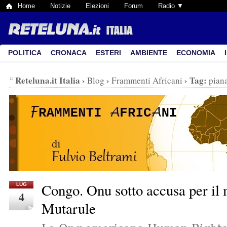
Home
Notizie
Elezioni
Forum
Radio ▼
POLITICA
CRONACA
ESTERI
AMBIENTE
ECONOMIA
Reteluna.it Italia
›
›
›
Tag:
Blog
Frammenti Africani
piana
Congo. Onu sotto accusa per il 
LUG
4
Mutarule