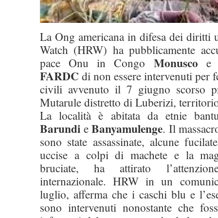
La Ong americana in difesa dei diritt
Watch (HRW) ha pubblicamente accu
Monusco
pace Onu in Congo
e l
FARDC
di non essere intervenuti per 
civili avvenuto il 7 giugno scorso pr
Mutarule distretto di Luberizi, territor
La località è abitata da etnie bant
Barundi
Banyamulenge
e
. Il massacr
sono state assassinate, alcune fucilat
uccise a colpi di machete e la mag
bruciate, ha attirato l’attenzio
internazionale. HRW in un comunic
luglio, afferma che i caschi blu e l’e
sono intervenuti nonostante che fos