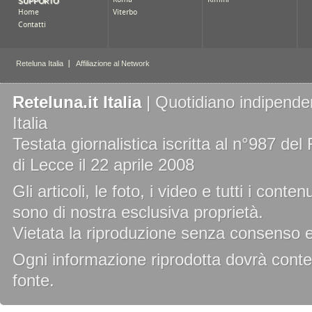
Reteluna.it Italia
| Quotidiano indipenden
Italia
Testata giornalistica iscritta al n°987 de
di Lecce il 22 aprile 2008
Gli articoli, le foto, i video e tutti i cont
sono di nostra esclusiva proprietà.
Vietata la riproduzione senza consenso es
Ogni informazione riprodotta dovrà conten
fonte.