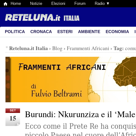
Home
Notizie
Elezioni
Forum
Radio ▼
POLITICA
CRONACA
ESTERI
AMBIENTE
ECONOMIA
Reteluna.it Italia
›
›
›
Tag:
Blog
Frammenti Africani
comu
Burundi: Nkurunziza e il ‘Mal
SET
15
Ecco come il Prete Re ha conquis
piccolo Paese nel cuore dell’Afri