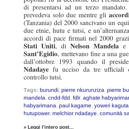
di presentarsi ad un terzo mandato.
accord
prevedeva solo due mentre gli
(Tanzania) del 2000 sancivano un equili
due etnie, hutu e tutsi, e un’alternanz
accordi di pace firmati nel 2000 graz
Stati Uniti
Nelson Mandela
, di
e 
Sant’Egidio
, mettevano fine a una gue
dall’ottobre 1993 quando il presid
Ndadaye
fu ucciso da tre ufficiali d
controllo tutsi.
Tags:
burundi
,
pierre nkurunziza
,
pierre b
mandela
,
cndd-fdd
,
fdlr
,
aghate habyarima
habyarimana
,
paul kagame
,
yoweri kagut
hutupower
,
melchior ndadaye
,
comunità sa
» Leggi l'intero post...