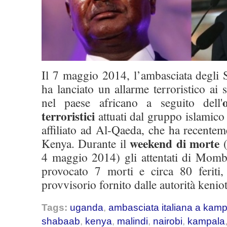
Il 7 maggio 2014, l’ambasciata degli 
ha lanciato un allarme terroristico ai s
nel paese africano a seguito dell'
terroristici
attuati dal gruppo islamic
affiliato ad Al-Qaeda, che ha recenteme
weekend di morte
Kenya. Durante il
(
4 maggio 2014) gli attentati di Mom
provocato 7 morti e circa 80 feriti,
provvisorio fornito dalle autorità keniot
Tags:
uganda
,
ambasciata italiana a kamp
shabaab
,
kenya
,
malindi
,
nairobi
,
kampala