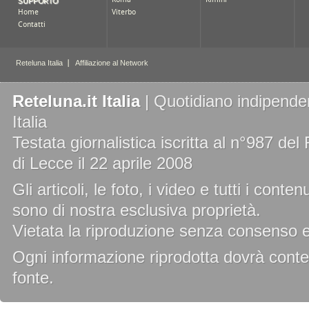
Reteluna.it Italia
| Quotidiano indipenden
Italia
Testata giornalistica iscritta al n°987 de
di Lecce il 22 aprile 2008
Gli articoli, le foto, i video e tutti i cont
sono di nostra esclusiva proprietà.
Vietata la riproduzione senza consenso es
Ogni informazione riprodotta dovrà conten
fonte.