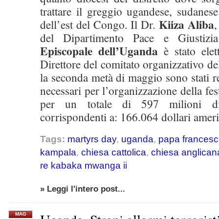
trattare il greggio ugandese, sudanes
Kiiza Aliba
dell’est del Congo. Il Dr.
,
del Dipartimento Pace e Giustizi
Episcopale dell’Uganda
è stato elet
Direttore del comitato organizzativo d
la seconda metà di maggio sono stati re
necessari per l’organizzazione della fes
per un totale di 597 milioni di 
corrispondenti a: 166.064 dollari ameri
Tags:
martyrs day
,
uganda
,
papa frances
kampala
,
chiesa cattolica
,
chiesa anglican
re kabaka mwanga ii
» Leggi l'intero post...
MAG