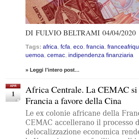
DI
FULVIO BELTRAMI
04/04/2020
Tags:
africa
,
fcfa
,
eco
,
francia
,
franceafriq
uemoa
,
cemac
,
indipendenza finanziaria
» Leggi l'intero post...
Africa Centrale. La CEMAC si r
APR
1
Francia a favore della Cina
Le ex colonie africane della Fra
CEMAC accellerano il processo d
delocalizzazione economica rend