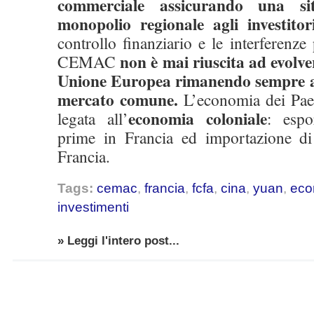
commerciale assicurando una si
monopolio regionale agli investitori
controllo finanziario e le interferenze 
non è mai riuscita ad evolve
CEMAC
Unione Europea rimanendo sempre all
mercato comune.
L’economia dei Pa
economia coloniale
legata all’
: espo
prime in Francia ed importazione di p
Francia.
Tags:
cemac
,
francia
,
fcfa
,
cina
,
yuan
,
eco
investimenti
» Leggi l'intero post...