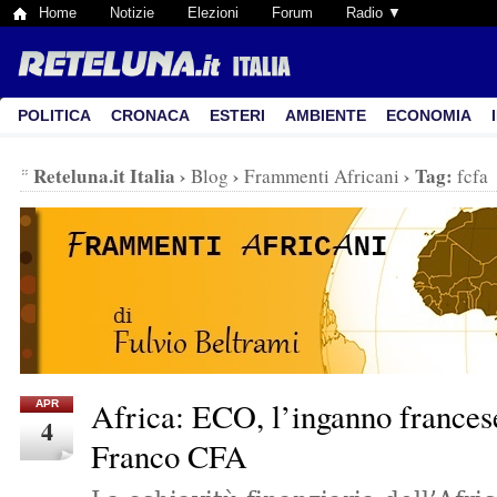
Home
Notizie
Elezioni
Forum
Radio ▼
POLITICA
CRONACA
ESTERI
AMBIENTE
ECONOMIA
Reteluna.it Italia
›
›
›
Tag:
Blog
Frammenti Africani
fcfa
Africa: ECO, l’inganno frances
APR
4
Franco CFA