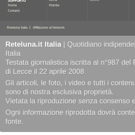
Reteluna.it Italia
| Quotidiano indipenden
Italia
Testata giornalistica iscritta al n°987 de
di Lecce il 22 aprile 2008
Gli articoli, le foto, i video e tutti i cont
sono di nostra esclusiva proprietà.
Vietata la riproduzione senza consenso es
Ogni informazione riprodotta dovrà conten
fonte.