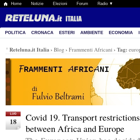
Home
Notizie
Elezioni
Forum
Radio ▼
POLITICA
CRONACA
ESTERI
AMBIENTE
ECONOMIA
Reteluna.it Italia
›
›
›
Tag:
Blog
Frammenti Africani
euro
Covid 19. Transport restrictions
LUG
18
between Africa and Europe