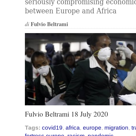
seriously compromising economic
between Europe and Africa
Fulvio Beltrami
di
Fulvio Beltrami 18 July 2020
Tags:
covid19
,
africa
,
europe
,
migration
,
t
fortress europe
,
racism
,
pandemic