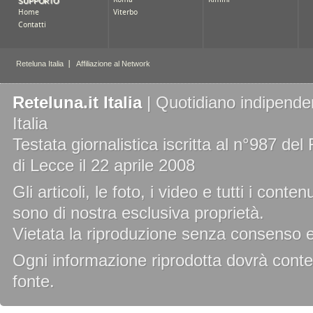
Reteluna.it Italia
| Quotidiano indipenden
Italia
Testata giornalistica iscritta al n°987 de
di Lecce il 22 aprile 2008
Gli articoli, le foto, i video e tutti i cont
sono di nostra esclusiva proprietà.
Vietata la riproduzione senza consenso es
Ogni informazione riprodotta dovrà conten
fonte.