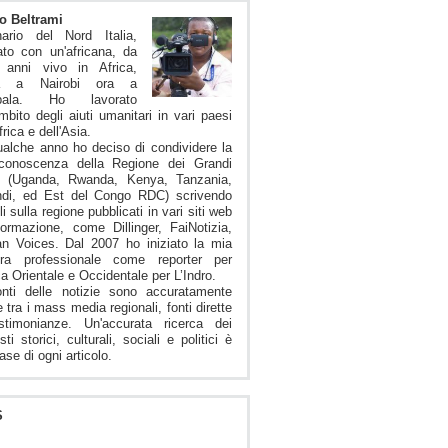
o Beltrami
nario del Nord Italia,
to con un'africana, da
i anni vivo in Africa,
ma a Nairobi ora a
pala. Ho lavorato
ambito degli aiuti umanitari in vari paesi
frica e dell'Asia.
alche anno ho deciso di condividere la
conoscenza della Regione dei Grandi
i (Uganda, Rwanda, Kenya, Tanzania,
ndi, ed Est del Congo RDC) scrivendo
li sulla regione pubblicati in vari siti web
formazione, come Dillinger, FaiNotizia,
an Voices. Dal 2007 ho iniziato la mia
iera professionale come reporter per
ica Orientale e Occidentale per L’Indro.
onti delle notizie sono accuratamente
e tra i mass media regionali, fonti dirette
stimonianze. Un'accurata ricerca dei
sti storici, culturali, sociali e politici è
ase di ogni articolo.
S