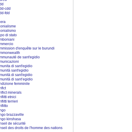
dd
dd-cdd
dd-fdd
l
lera
lonialisme
lonialismo
lpo di stato
mboniani
mmercio
mmission d'enquête sur le burundi
mmonwealth
mmunauté de sant'egidio
municazioni
munita di sant'egidio
munità sant'egidio
munità di sant'egidio
munità di sant’egidio
ndizione femminile
flct
nflict minerals
flitti etnici
flitti terrieri
flitto
ngo
ngo brazzaville
ngo kinshasa
nseil de sécurité
nseil des droits de l'homme des nations