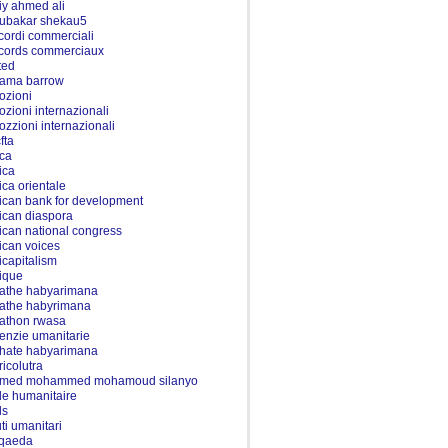
iy ahmed ali
ubakar shekau5
cordi commerciali
cords commerciaux
ted
ama barrow
ozioni
ozioni internazionali
ozzioni internazionali
fta
rca
ica
rica orientale
rican bank for development
rican diaspora
rican national congress
rican voices
ricapitalism
rique
athe habyarimana
athe habyrimana
athon rwasa
enzie umanitarie
hate habyarimana
ricolutra
med mohammed mohamoud silanyo
de humanitaire
ds
uti umanitari
 qaeda