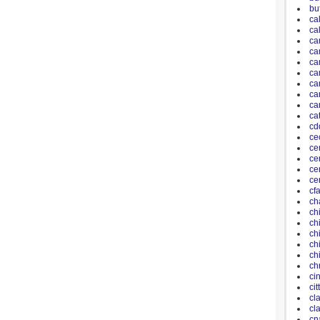
bu
ca
ca
ca
ca
ca
ca
ca
ca
car
ca
cd
ce
ce
ce
ce
ce
cf
ch
ch
ch
ch
ch
ch
ch
ci
ci
cl
cl
cn