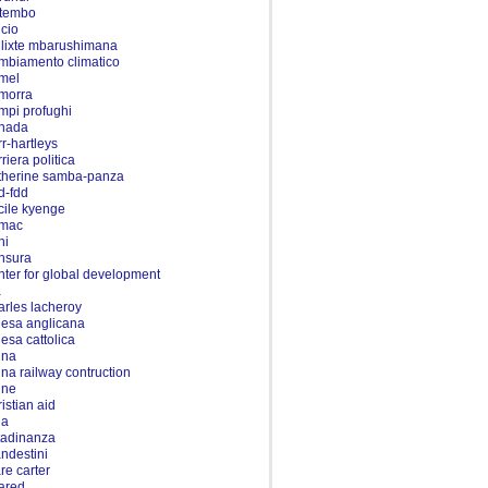
tembo
lcio
llixte mbarushimana
mbiamento climatico
mel
morra
mpi profughi
nada
rr-hartleys
riera politica
therine samba-panza
d-fdd
cile kyenge
mac
ni
nsura
nter for global development
a
arles lacheroy
iesa anglicana
iesa cattolica
ina
ina railway contruction
ine
ristian aid
na
ttadinanza
andestini
are carter
ared