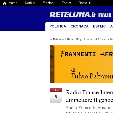
Home
Notizie
Elezioni
Forum
Radio ▼
POLITICA
CRONACA
ESTERI
A
Reteluna.it Italia
›
Blog
›
Frammenti Africani
›
Ta
Radio France Inter
FEB
9
ammettere il genoc
Radio France Internatio
senza parafrasare il gen