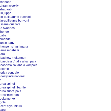
 shabaab
-ahram weekly
-shabaab
ain juppe
ain-guillaaume bunyoni
ain-guillaume bunyoni
assane ouattara
be rwandesi
i bongo
ibaba
lemande
liance party
phonse nshimirimana
ama mbabazi
ara
bachew mekonnen
basciata d'italia a kampala
basciata italiana a kampala
biente
erica centrale
nesty international
c
drea spinelli
drea spinelli barrile
drea zucca pais
drew mwenda
gela merkel
gola
icent niyounkuru
saru