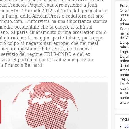
i Jean Francois Paquet coautore assieme a Jean
Fulvi
inchiesta: “Burundi 2012 sull’orlo del genocidio” e
Origi
sposa
a Parigi della African Press e redattore del sito
diec
rique.com. L’intervista ha una importanza storica
pri
 media occidentale che fa cadere il tabù sul
Kam
cano. Si parla chiaramente di una escalation delle
nell’
al giorno per la maggior parte tutsi e, purtroppo
dell'A
Da qu
ro colpo ai negazionisti europei che nei mesi
mia 
i negare questa orribile verità, mettendosi
Lagh
 servizio del regime FDLR-CNDD e del ex
Buru
ziza. Riportiamo qui la traduzione parziale
artico
 da Francois Bernard
di in
Afric
carr
l’Afr
Le f
scelt
e te
conte
alla b
TAG
5g