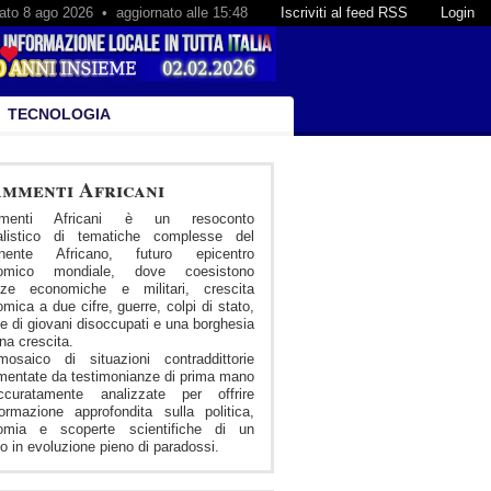
ato 8 ago 2026 • aggiornato alle 15:48
Iscriviti al feed RSS
Login
TECNOLOGIA
mmenti Africani
menti Africani è un resoconto
nalistico di tematiche complesse del
inente Africano, futuro epicentro
omico mondiale, dove coesistono
nze economiche e militari, crescita
mica a due cifre, guerre, colpi di stato,
 di giovani disoccupati e una borghesia
ena crescita.
osaico di situazioni contraddittorie
entate da testimonianze di prima mano
curatamente analizzate per offrire
formazione approfondita sulla politica,
omia e scoperte scientifiche di un
 in evoluzione pieno di paradossi.