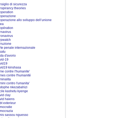
nsiglio di sicurezza
nspirancy theories
operation
operazione
operazione allo sviluppo dell’unione
pea
opération
rnavirus
ronavirus
rpwatch
rruzione
rte penale internazionale
satu
sta d'avorio
vid-19
vid19
vid19 kinshasa
ime contre l'humanite'
imes contre l'humanité
iminalita
imini contro l'umanita'
istophe nkezabahizi
cile kashetu kyenge
vid clay
vid haiens
bt exterieur
mocratie
mocrazia
nis sassou nguesso