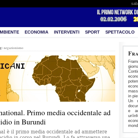
sab
MBIENTE
ECONOMIA
INTERVENTI
SPORT
SPETTACOLO
g:
negazionismo
Fra
Fram
gior
Cont
econ
pote
econo
masse
in pi
Un m
docum
national. Primo media occidentale ad
e ac
un'in
idio in Burundi
econ
mondo
nal è il primo media occidentale ad ammettere
ocidio in corso nel Burundi. Lo fa attraverso una