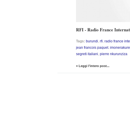
RFI - Radio France Internati
Tags:
burundi
,
rfi
,
radio france int
jean francois paquet. imonerakure
segreti italiani
,
pierre nkurunziza
» Leggi l'intero post...