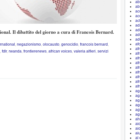
ab
ab
ac
ac
ac
ad
ad
onal. Il dibattito del giorno a cura di Francois Bernard.
ad
ad
afc
ernational
,
negazionismo
,
olocausto
,
genocidio
,
francois bernard
,
af
,
fdlr
,
rwanda
,
frontierenews
,
african voices
,
valeria alfieri
,
servizi
afr
af
af
af
af
af
af
af
ag
ag
ag
ag
ag
ag
ah
ai
ai
ai
al