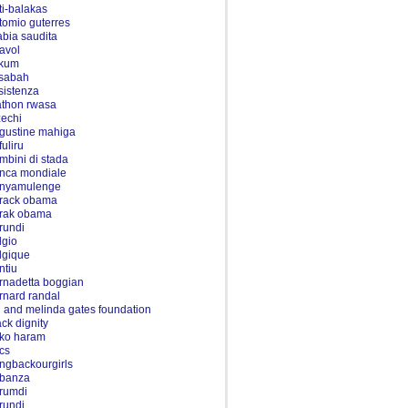
ti-balakas
tomio guterres
abia saudita
tavol
kum
sabah
sistenza
athon rwasa
zechi
gustine mahiga
fuliru
mbini di stada
nca mondiale
nyamulenge
rack obama
rak obama
rundi
lgio
lgique
ntiu
rnadetta boggian
rnard randal
ll and melinda gates foundation
ack dignity
ko haram
ics
ingbackourgirls
banza
rumdi
rundi