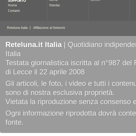
Reteluna.it Italia
| Quotidiano indipenden
Italia
Testata giornalistica iscritta al n°987 de
di Lecce il 22 aprile 2008
Gli articoli, le foto, i video e tutti i cont
sono di nostra esclusiva proprietà.
Vietata la riproduzione senza consenso es
Ogni informazione riprodotta dovrà conten
fonte.