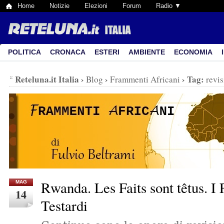
Home
Notizie
Elezioni
Forum
Radio ▼
POLITICA
CRONACA
ESTERI
AMBIENTE
ECONOMIA
Reteluna.it Italia
›
›
›
Tag:
Blog
Frammenti Africani
revi
Rwanda. Les Faits sont têtus. I 
MAG
14
Testardi