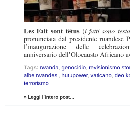
Les Fait sont têtus
(
i fatti sono test
pronunciata dal presidente ruandese
l’inaugurazione delle celebrazi
anniversario dell’Olocausto Africano a
Tags:
rwanda
,
genocidio
,
revisionismo sto
albe rwandesi
,
hutupower
,
vaticano
,
deo k
terrorismo
» Leggi l'intero post...