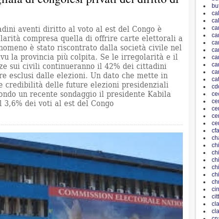
bu
ca
ca
adini aventi diritto al voto al est del Congo è
ca
ca
arità compresa quella di offrire carte elettorali a
ca
fenomeno è stato riscontrato dalla società civile nel
ca
u la provincia più colpita. Se le irregolarità e il
ca
ca
ze sui civili continueranno il 42% dei cittadini
car
ere esclusi dalle elezioni. Un dato che mette in
ca
 credibilità delle future elezioni presidenziali
cd
condo un recente sondaggio il presidente Kabila
ce
ce
l 3,6% dei voti al est del Congo
ce
ce
ce
cf
ch
ch
ch
ch
ch
ch
ch
ci
ci
cl
cl
cn