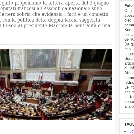
seguito proponiamo la lettera aperta del 3 giugno
Fulvi
eputati francesi all'Assemblea nazionale sulle
Origi
lettera sobria che evidenzia i fatti e un concetto
sposa
 con la politica della doppia faccia suggerita
diec
ll'Eliseo al presidente Macron: la neutralità è una
pri
Kam
nell’
dell'A
Da qu
mia 
Lagh
Buru
artico
di in
Afric
carr
l’Afr
Le f
scelt
e te
conte
alla b
TAG
5g