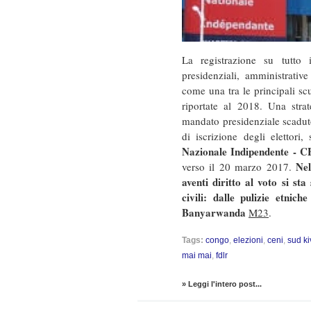
La registrazione su tutto i
presidenziali, amministrativ
come una tra le principali sc
riportate al 2018. Una str
mandato presidenziale scadut
di iscrizione degli elettori
Nazionale Indipendente - 
Nel
verso il 20 marzo 2017.
aventi diritto al voto si st
civili: dalle pulizie etni
Banyarwanda
M23
.
Tags:
congo
,
elezioni
,
ceni
,
sud ki
mai mai
,
fdlr
» Leggi l'intero post...