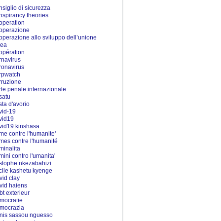
nsiglio di sicurezza
nspirancy theories
operation
operazione
operazione allo sviluppo dell’unione
pea
opération
rnavirus
ronavirus
rpwatch
rruzione
rte penale internazionale
satu
sta d'avorio
vid-19
vid19
vid19 kinshasa
ime contre l'humanite'
imes contre l'humanité
iminalita
imini contro l'umanita'
istophe nkezabahizi
cile kashetu kyenge
vid clay
vid haiens
bt exterieur
mocratie
mocrazia
nis sassou nguesso