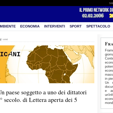
sa
MBIENTE
ECONOMIA
INTERVENTI
SPORT
SPETTACOLO
g:
ceni
Fra
Fram
gior
Cont
econ
pote
econo
masse
in pi
Un m
docum
n paese soggetto a uno dei dittatori
e ac
un'in
° secolo. di Lettera aperta dei 5
econ
mondo