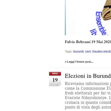
Fulvio Beltrami 19 Mai 202
Tags:
burundi
,
ceni
,
fraudes elect
» Leggi l'intero post...
Elezioni in Burund
MAG
19
Riceviamo informazioni p
come la Commissione Ele
frodi elettorali per far 
Evariste Ndayishimiye. L
cronaca in quanto consid
punto di vista degli aut