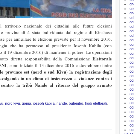
cn
cn
cn
cn
co
l territorio nazionale dei cittadini alle future elezioni
co
co
e e provinciali è stata individuata dal regime di Kinshasa
co
use per annullare le elezioni previste per il novembre 2016,
co
co
ategia che ha permesso al presidente Joseph Kabila (con
co
o il 19 dicembre 2016) di mantener il potere. Le operazioni
co
Elettorale
, sotto diretta responsabilità della Commissione
co
co
CENI
, sono iniziate il 13 dicembre 2016 e dovrebbero finire
co
le province est (nord e sud Kivu) la registrazione degli
co
co
a svolgendo in un clima di insicurezza e violenze contro i
co
che contro la tribù Nande al ritorno del gruppo armato
co
con
co
con
con
vu
,
nord kivu
,
goma
,
joseph kabila
,
nande
,
butembo
,
frodi elettorali
,
con
co
co
co
co
co