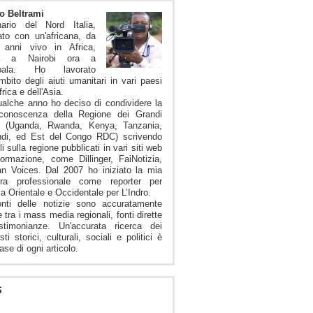
o Beltrami
nario del Nord Italia,
to con un'africana, da
i anni vivo in Africa,
ma a Nairobi ora a
pala. Ho lavorato
ambito degli aiuti umanitari in vari paesi
frica e dell'Asia.
alche anno ho deciso di condividere la
conoscenza della Regione dei Grandi
i (Uganda, Rwanda, Kenya, Tanzania,
ndi, ed Est del Congo RDC) scrivendo
li sulla regione pubblicati in vari siti web
formazione, come Dillinger, FaiNotizia,
an Voices. Dal 2007 ho iniziato la mia
iera professionale come reporter per
ica Orientale e Occidentale per L’Indro.
onti delle notizie sono accuratamente
e tra i mass media regionali, fonti dirette
stimonianze. Un'accurata ricerca dei
sti storici, culturali, sociali e politici è
ase di ogni articolo.
S