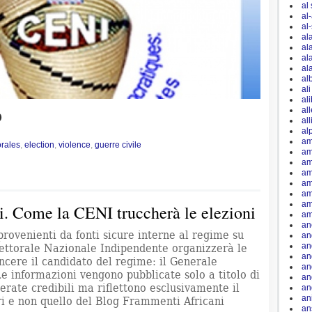
al
al
al
al
al
al
al
al
al
al
al
0
al
al
am
orales
,
election
,
violence
,
guerre civile
am
am
am
am
am
am
i. Come la CENI truccherà le elezioni
am
an
rovenienti da fonti sicure interne al regime su
an
an
ttorale Nazionale Indipendente organizzerà le
an
vincere il candidato del regime: il Generale
an
e informazioni vengono pubblicate solo a titolo di
an
erate credibili ma riflettono esclusivamente il
an
an
ori e non quello del Blog Frammenti Africani
an