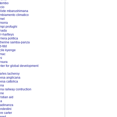
tembo
lcio
llixte mbarushimana
mbiamento climatico
mel
morra
mpi profughi
nada
rr-hartleys
riera politica
therine samba-panza
d-fdd
cile kyenge
mac
ni
nsura
nter for global development
a
arles lacheroy
iesa anglicana
iesa cattolica
ina
ina railway contruction
ine
ristian aid
na
ttadinanza
andestini
are carter
ared