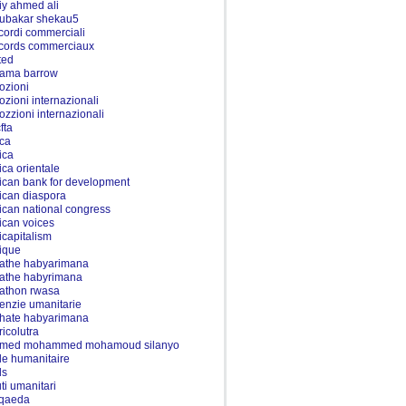
iy ahmed ali
ubakar shekau5
cordi commerciali
cords commerciaux
ted
ama barrow
ozioni
ozioni internazionali
ozzioni internazionali
fta
rca
ica
rica orientale
rican bank for development
rican diaspora
rican national congress
rican voices
ricapitalism
rique
athe habyarimana
athe habyrimana
athon rwasa
enzie umanitarie
hate habyarimana
ricolutra
med mohammed mohamoud silanyo
de humanitaire
ds
uti umanitari
 qaeda