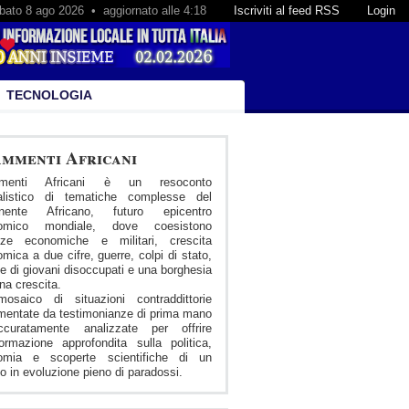
bato 8 ago 2026 • aggiornato alle 4:18
Iscriviti al feed RSS
Login
TECNOLOGIA
mmenti Africani
menti Africani è un resoconto
nalistico di tematiche complesse del
inente Africano, futuro epicentro
omico mondiale, dove coesistono
nze economiche e militari, crescita
mica a due cifre, guerre, colpi di stato,
 di giovani disoccupati e una borghesia
ena crescita.
osaico di situazioni contraddittorie
entate da testimonianze di prima mano
curatamente analizzate per offrire
formazione approfondita sulla politica,
omia e scoperte scientifiche di un
 in evoluzione pieno di paradossi.