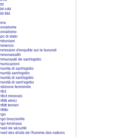
dd
dd-cdd
dd-fdd
l
lera
lonialisme
lonialismo
lpo di stato
mboniani
mmercio
mmission d'enquête sur le burundi
mmonwealth
mmunauté de sant'egidio
municazioni
munita di sant'egidio
munità sant'egidio
munità di sant'egidio
munità di sant’egidio
ndizione femminile
flct
nflict minerals
flitti etnici
flitti terrieri
flitto
ngo
ngo brazzaville
ngo kinshasa
nseil de sécurité
nseil des droits de l'homme des nations