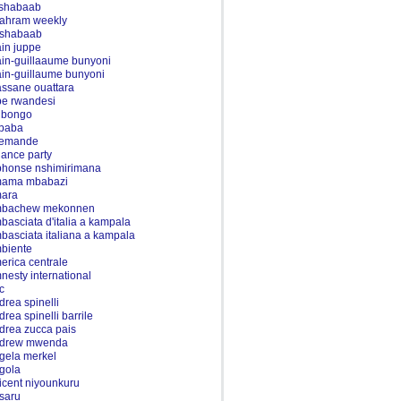
 shabaab
-ahram weekly
-shabaab
ain juppe
ain-guillaaume bunyoni
ain-guillaume bunyoni
assane ouattara
be rwandesi
i bongo
ibaba
lemande
liance party
phonse nshimirimana
ama mbabazi
ara
bachew mekonnen
basciata d'italia a kampala
basciata italiana a kampala
biente
erica centrale
nesty international
c
drea spinelli
drea spinelli barrile
drea zucca pais
drew mwenda
gela merkel
gola
icent niyounkuru
saru