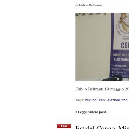
di
Fulvio Beltrami
Fulvio Beltrami 19 maggio 2
Tags:
burundi
,
ceni
,
elezioni
,
frodi
» Leggi l'intero post...
Est del Congo. Migl
FEB