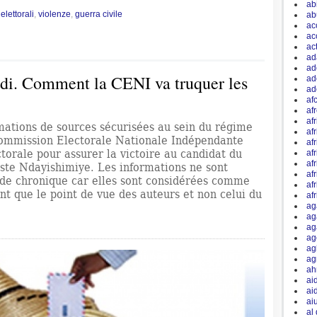
ab
 elettorali
,
violenze
,
guerra civile
ab
ac
ac
ac
ad
ad
di. Comment la CENI va truquer les
ad
ad
afc
af
afr
mations de sources sécurisées au sein du régime
af
Commission Electorale Nationale Indépendante
af
torale pour assurer la victoire au candidat du
af
af
ste Ndayishimiye. Les informations ne sont
af
 de chronique car elles sont considérées comme
af
nt que le point de vue des auteurs et non celui du
af
ag
ag
ag
ag
ag
ag
ah
ai
ai
ai
al