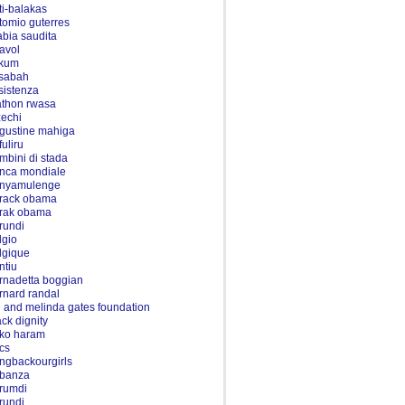
ti-balakas
tomio guterres
abia saudita
tavol
kum
sabah
sistenza
athon rwasa
zechi
gustine mahiga
fuliru
mbini di stada
nca mondiale
nyamulenge
rack obama
rak obama
rundi
lgio
lgique
ntiu
rnadetta boggian
rnard randal
ll and melinda gates foundation
ack dignity
ko haram
ics
ingbackourgirls
banza
rumdi
rundi