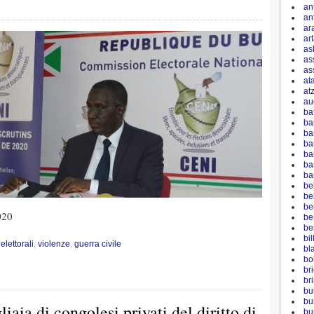
an
an
ar
ar
as
as
as
at
at
au
ba
ba
ba
ba
ba
ba
ba
be
be
be
020
be
be
bi
 elettorali
,
violenze
,
guerra civile
bl
bo
br
br
bu
bu
iaia di congolesi privati del diritto di
bu