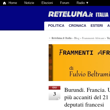
Home
Notizie
Elezioni
Forum
Radio ▼
POLITICA
CRONACA
ESTERI
A
Reteluna.it Italia
›
Blog
›
Frammenti Africani
›
Ta
Burundi. Francia. U
GIU
3
più accaniti del 21 
deputati francesi