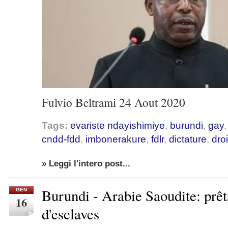
Fulvio Beltrami 24 Aout 2020
Tags:
evariste ndayishimiye
,
burundi
,
gay
cndd-fdd
,
imbonerakure
,
fdlr
,
dictature
,
dro
» Leggi l'intero post...
Burundi - Arabie Saoudite: prê
GEN
16
d'esclaves