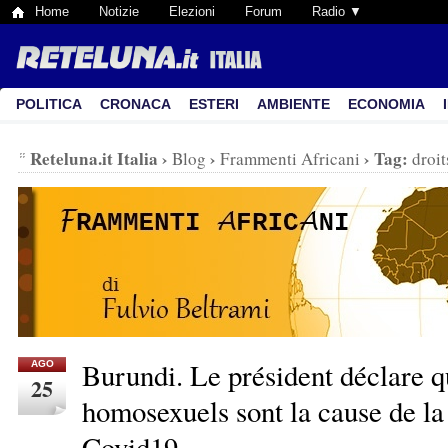
Home
Notizie
Elezioni
Forum
Radio ▼
POLITICA
CRONACA
ESTERI
AMBIENTE
ECONOMIA
Reteluna.it Italia
›
›
›
Tag:
Blog
Frammenti Africani
droi
Burundi. Le président déclare q
AGO
25
homosexuels sont la cause de l
Covid19