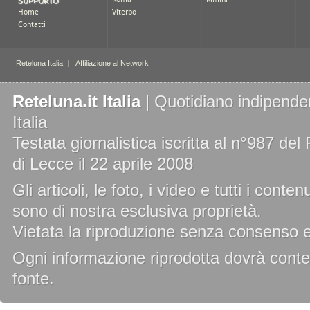
Reteluna.it Italia
| Quotidiano indipenden
Italia
Testata giornalistica iscritta al n°987 de
di Lecce il 22 aprile 2008
Gli articoli, le foto, i video e tutti i cont
sono di nostra esclusiva proprietà.
Vietata la riproduzione senza consenso es
Ogni informazione riprodotta dovrà conten
fonte.