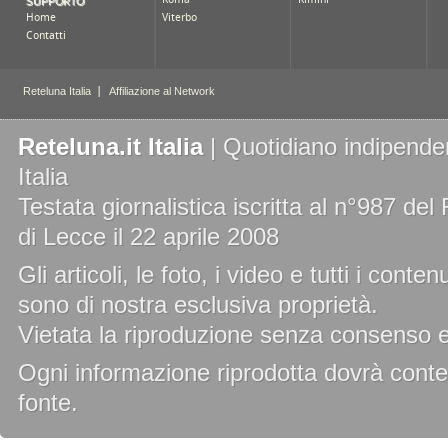
Reteluna.it Italia
| Quotidiano indipenden
Italia
Testata giornalistica iscritta al n°987 de
di Lecce il 22 aprile 2008
Gli articoli, le foto, i video e tutti i cont
sono di nostra esclusiva proprietà.
Vietata la riproduzione senza consenso es
Ogni informazione riprodotta dovrà conten
fonte.