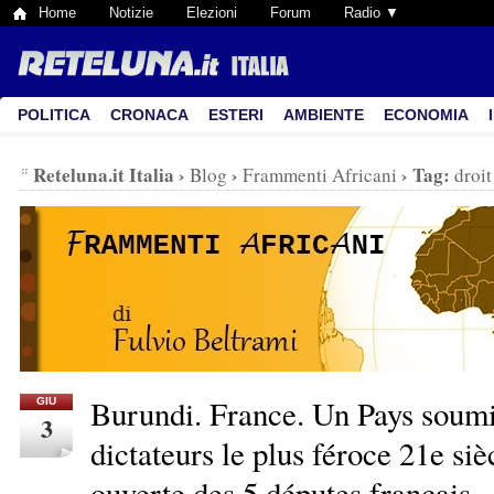
Home
Notizie
Elezioni
Forum
Radio ▼
POLITICA
CRONACA
ESTERI
AMBIENTE
ECONOMIA
Reteluna.it Italia
›
›
›
Tag:
Blog
Frammenti Africani
droi
Burundi. France. Un Pays soumi
GIU
3
dictateurs le plus féroce 21e siè
ouverte des 5 députes français