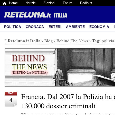
Home
Notizie
Elezioni
Forum
Radio ▼
POLITICA
CRONACA
ESTERI
AMBIENTE
ECONOMIA
Reteluna.it Italia
›
›
›
Tag:
Blog
Behind The News
polizia
Francia. Dal 2007 la Polizia ha 
MAR
4
130.000 dossier criminali