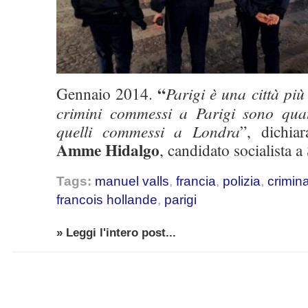
“
Gennaio 2014.
Parigi è una città più
crimini commessi a Parigi sono quatt
quelli commessi a Londra
”, dichia
Amme Hidalgo
, candidato socialista a
Tags:
manuel valls
,
francia
,
polizia
,
crimina
francois hollande
,
parigi
» Leggi l'intero post...