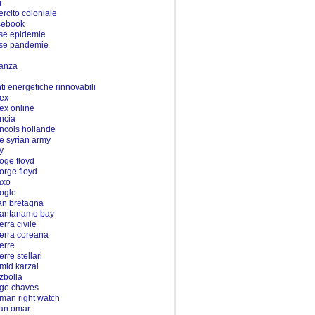
i
ercito coloniale
cebook
lse epidemie
lse pandemie
nanza
i
nti energetiche rinnovabili
rex
rex online
ancia
ancois hollande
ee syrian army
y
oge floyd
orge floyd
axo
ogle
an bretagna
antanamo bay
erra civile
erra coreana
erre
rre stellari
mid karzai
zbolla
go chaves
man right watch
han omar