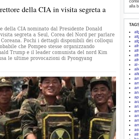
conte
alla b
rettore della CIA in visita segreta a
TAG
re della CIA nominato dal Presidente Donald
af
visita segreta a Seul, Corea del Nord per parlare
af
 Coreana. Pochi i dettagli disponibili dei colloqui
af
Probabile che Pompeo stesse organizzando
afr
af
onald Trump e il leader comunista del nord Kim
af
ausa le ultime provocazioni di Pyongyang
af
al
al
al
am
am
am
an
ap
ar
ar
ar
ar
ar
ar
as
at