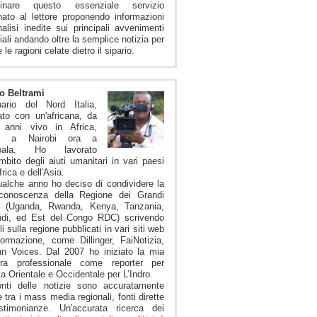
istinare questo essenziale servizio
nato al lettore proponendo informazioni
alisi inedite sui principali avvenimenti
ali andando oltre la semplice notizia per
 le ragioni celate dietro il sipario.
o Beltrami
nario del Nord Italia,
to con un'africana, da
i anni vivo in Africa,
ma a Nairobi ora a
pala. Ho lavorato
ambito degli aiuti umanitari in vari paesi
frica e dell'Asia.
alche anno ho deciso di condividere la
conoscenza della Regione dei Grandi
i (Uganda, Rwanda, Kenya, Tanzania,
ndi, ed Est del Congo RDC) scrivendo
li sulla regione pubblicati in vari siti web
formazione, come Dillinger, FaiNotizia,
an Voices. Dal 2007 ho iniziato la mia
iera professionale come reporter per
ica Orientale e Occidentale per L’Indro.
onti delle notizie sono accuratamente
e tra i mass media regionali, fonti dirette
stimonianze. Un'accurata ricerca dei