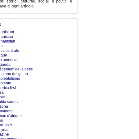
sti storici, culturali, sociali e politici è
ase di ogni articolo.
S
ganistam
ganistan
ghanistan
ica
rica centrale
rique
ro americani
-qaeda
légement de la dette
topiano del golan
bientalismo
biente
erica first
sa
ple
abia saudita
izona
mamenti
mee d'afrique
mi
mi laser
syrian
razine