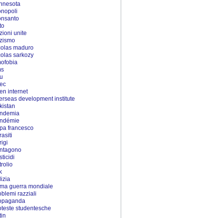
nnesota
nopoli
nsanto
to
zioni unite
zismo
colas maduro
colas sarkozy
ofobia
ms
u
ec
en internet
erseas development institute
kistan
ndemia
ndémie
pa francesco
asiti
rigi
ntagono
ticidi
trolio
k
lizia
ima guerra mondiale
oblemi razziali
opaganda
oteste studentesche
tin