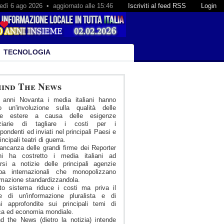
edì 6 ago 2026 • aggiornato alle 15:46
Iscriviti al feed RSS
Login
TECNOLOGIA
ind The News
i anni Novanta i media italiani hanno
to un'involuzione sulla qualità delle
zie estere a causa delle esigenze
nziarie di tagliare i costi per i
spondenti ed inviati nel principali Paesi e
incipali teatri di guerra.
ncanza delle grandi firme dei Reporter
iani ha costretto i media italiani ad
arsi a notizie delle principali agenzie
pa internazionali che monopolizzano
ormazione standardizzandola.
to sistema riduce i costi ma priva il
re di un'informazione pluralista e di
si approfondite sui principali temi di
ica ed economia mondiale.
d the News (dietro la notizia) intende