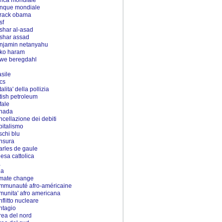
nca mondiale
nque mondiale
rack obama
sf
shar al-asad
shar assad
njamin netanyahu
ko haram
we beregdahl
asile
ics
talita' della pollizia
itish petroleum
fale
nada
ncellazione dei debiti
pitalismo
schi blu
nsura
arles de gaule
iesa cattolica
a
na
imate change
mmunauté afro-américaine
munita' afro americana
nflitto nucleare
ntagio
rea del nord