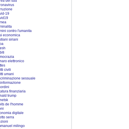
rea del sud
ronavirus
rruzione
vid-19
vid19
imea
iminalita
imini contro l'umanita
isi economica
stiani siriani
ba
esh
iti
mocrazia
naro elettronico
ttes
itti civili
itti umani
scriminazione sessuale
sinformazione
sordini
tatura finanziaria
nald trump
netsk
oits de l'homme
oni
onomia digitale
etto serra
ezioni
manuel milingo