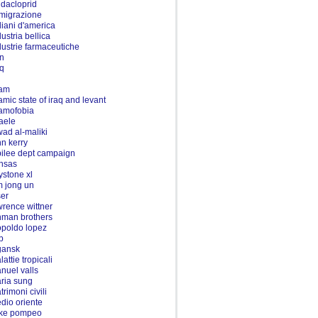
idacloprid
migrazione
diani d'america
dustria bellica
dustrie farmaceutiche
an
aq
lam
lamic state of iraq and levant
lamofobia
raele
wad al-maliki
hn kerry
bilee dept campaign
nsas
ystone xl
m jong un
ser
wrence wittner
hman brothers
opoldo lopez
b
gansk
attie tropicali
nuel valls
ria sung
trimoni civili
dio oriente
ke pompeo