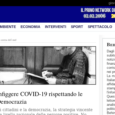
giov
MBIENTE
ECONOMIA
INTERVENTI
SPORT
SPETTACOLO
:
corea del sud
Beh
Dagl
subi
noti
fina
corri
nei pr
La ma
Ital
affid
stam
nfiggere COVID-19 rispettando le
l'inf
Ques
a Democrazia
letto
anali
polit
i cittadini e la democrazia, la strategia vincente
Behin
 a livello nazionale delle persone positive. No