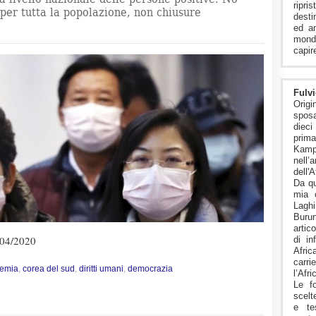
ripr
per tutta la popolazione, non chiusure
desti
ed an
mondi
capire
Fulvi
Origi
sposa
diec
pri
Kam
nell’
dell'A
Da qu
mia 
Lagh
Buru
artico
04/2020
di in
Afric
carr
emia
,
corea del sud
,
diritti umani
,
democrazia
l’Afr
Le f
scelt
e te