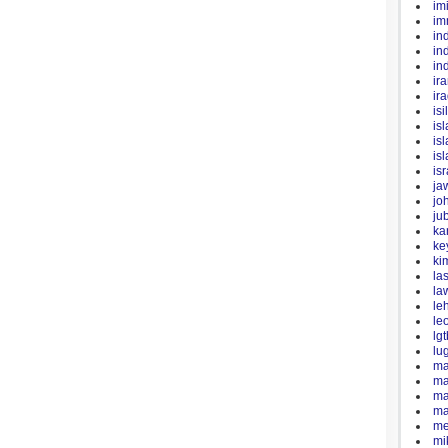
im
im
in
in
in
ir
ir
isil
is
is
is
is
ja
jo
ju
ka
ke
ki
la
la
le
le
lgt
lu
mal
ma
ma
ma
me
mi