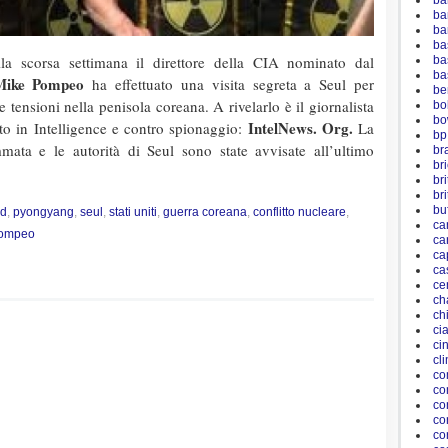
ba
ba
ba
ba
la scorsa settimana il direttore della CIA nominato dal
ba
ba
Mike Pompeo
ha effettuato una visita segreta a Seul per
be
e tensioni nella penisola coreana. A rivelarlo è il giornalista
bo
bo
IntelNews. Org.
ato in Intelligence e contro spionaggio:
La
bp
mata e le autorità di Seul sono state avvisate all’ultimo
br
br
bri
br
bu
ud
,
pyongyang
,
seul
,
stati uniti
,
guerra coreana
,
conflitto nucleare
,
ca
pompeo
ca
ca
ca
ce
ch
ch
ci
ci
cl
co
co
co
co
co