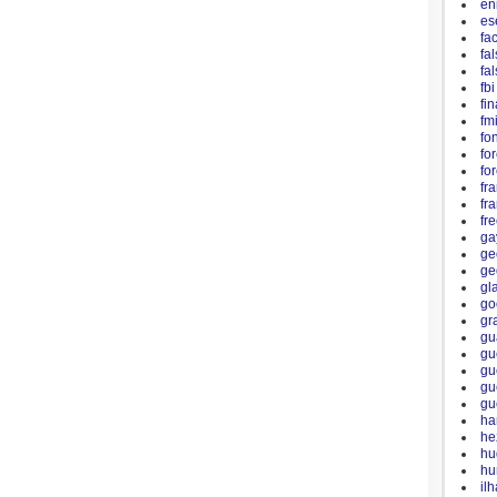
en
es
fa
fa
fa
fbi
fi
fm
fo
fo
fo
fr
fr
fr
ga
ge
ge
gl
go
gr
gu
gu
gu
gu
gue
ha
he
hu
hu
il