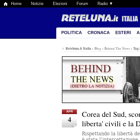
Home
Notizie
Elezioni
Forum
Radio ▼
POLITICA
CRONACA
ESTERI
A
Reteluna.it Italia
›
Blog
›
Behind The News
›
Tag
Corea del Sud, sco
APR
4
liberta' civili e l
Rispettando la libertà de
è stata l’intercettazione