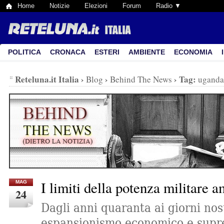
Home
Notizie
Elezioni
Forum
Radio ▼
POLITICA
CRONACA
ESTERI
AMBIENTE
ECONOMIA
Reteluna.it Italia
›
›
›
Tag:
Blog
Behind The News
uganda
I limiti della potenza militare 
MAG
24
Dagli anni quaranta ai giorni nost
espansionismo economico e supre