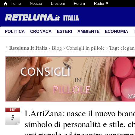
Home
Notizie
Elezioni
Forum
Radio ▼
POLITICA
CRONACA
ESTERI
AMBIENTE
ECONOMIA
Reteluna.it Italia
›
›
›
Tag:
Blog
Consigli in pillole
elegan
LArtiZana: nasce il nuovo brand
SET
5
simbolo di personalità e stile, c
artigianale ed incontra contem