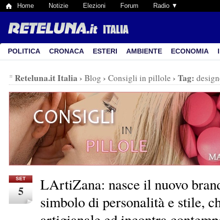
Home
Notizie
Elezioni
Forum
Radio ▼
POLITICA
CRONACA
ESTERI
AMBIENTE
ECONOMIA
Reteluna.it Italia
›
›
›
Tag:
Blog
Consigli in pillole
design
LArtiZana: nasce il nuovo brand
SET
5
simbolo di personalità e stile, c
artigianale ed incontra contem