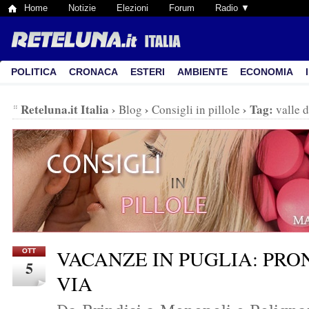
Home
Notizie
Elezioni
Forum
Radio ▼
POLITICA
CRONACA
ESTERI
AMBIENTE
ECONOMIA
Reteluna.it Italia
›
›
›
Tag:
Blog
Consigli in pillole
valle d
VACANZE IN PUGLIA: PRO
OTT
5
VIA