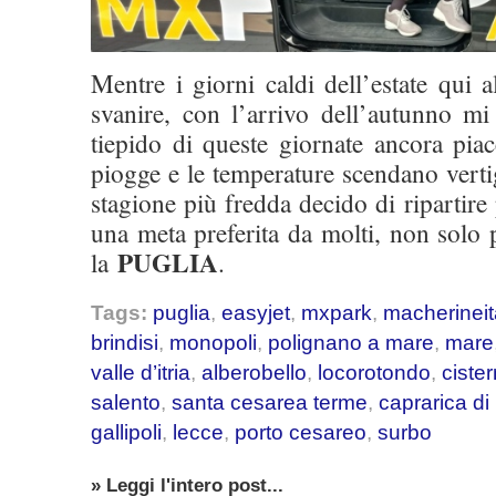
Mentre i giorni caldi dell’estate qui
svanire, con l’arrivo dell’autunno m
tiepido di queste giornate ancora pia
piogge e le temperature scendano vert
stagione più fredda decido di ripartire
una meta preferita da molti, non solo p
PUGLIA
la
.
Tags:
puglia
,
easyjet
,
mxpark
,
macherineit
brindisi
,
monopoli
,
polignano a mare
,
mare
valle d’itria
,
alberobello
,
locorotondo
,
ciste
salento
,
santa cesarea terme
,
caprarica di
gallipoli
,
lecce
,
porto cesareo
,
surbo
» Leggi l'intero post...