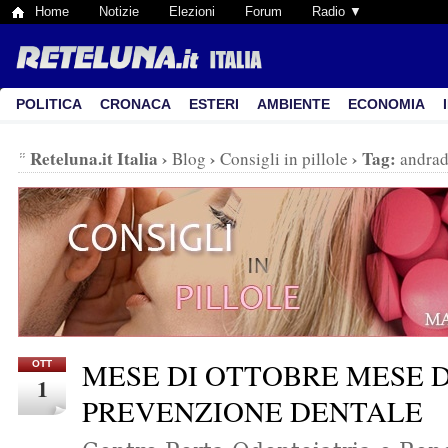
Home
Notizie
Elezioni
Forum
Radio ▼
POLITICA
CRONACA
ESTERI
AMBIENTE
ECONOMIA
Reteluna.it Italia
›
›
›
Tag:
Blog
Consigli in pillole
andrad
MESE DI OTTOBRE MESE 
OTT
1
PREVENZIONE DENTALE