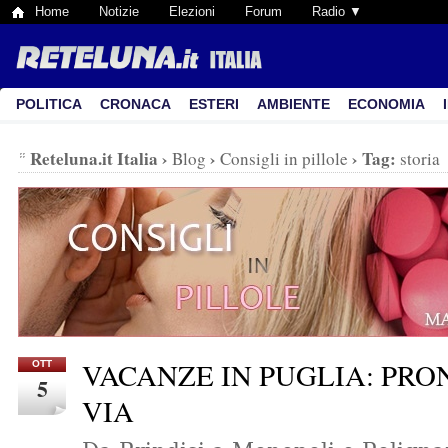
Home
Notizie
Elezioni
Forum
Radio ▼
POLITICA
CRONACA
ESTERI
AMBIENTE
ECONOMIA
Reteluna.it Italia
›
›
›
Tag:
Blog
Consigli in pillole
storia
VACANZE IN PUGLIA: PRO
OTT
5
VIA