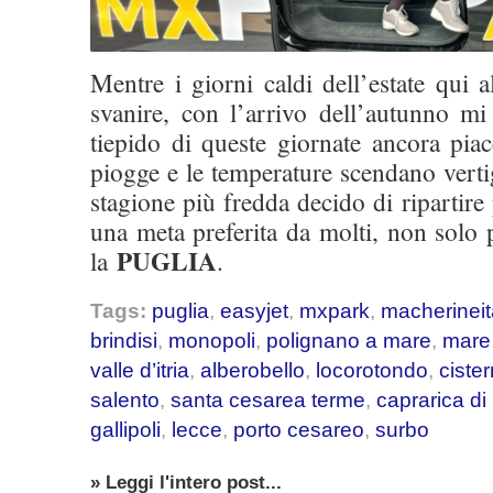
Mentre i giorni caldi dell’estate qui
svanire, con l’arrivo dell’autunno m
tiepido di queste giornate ancora pia
piogge e le temperature scendano vert
stagione più fredda decido di ripartire
una meta preferita da molti, non solo p
PUGLIA
la
.
Tags:
puglia
,
easyjet
,
mxpark
,
macherineit
brindisi
,
monopoli
,
polignano a mare
,
mare
valle d’itria
,
alberobello
,
locorotondo
,
ciste
salento
,
santa cesarea terme
,
caprarica di
gallipoli
,
lecce
,
porto cesareo
,
surbo
» Leggi l'intero post...