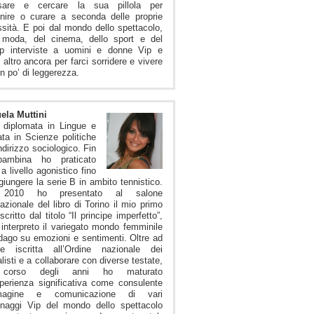
osare e cercare la sua pillola per
nire o curare a seconda delle proprie
sità. E poi dal mondo dello spettacolo,
a moda, del cinema, dello sport e del
ip interviste a uomini e donne Vip e
 altro ancora per farci sorridere e vivere
n po’ di leggerezza.
ela Muttini
 diplomata in Lingue e
ata in Scienze politiche
ndirizzo sociologico. Fin
ambina ho praticato
 a livello agonistico fino
giungere la serie B in ambito tennistico.
 2010 ho presentato al salone
nazionale del libro di Torino il mio primo
critto dal titolo “Il principe imperfetto”,
interpreto il variegato mondo femminile
dago su emozioni e sentimenti. Oltre ad
re iscritta all’Ordine nazionale dei
alisti e a collaborare con diverse testate,
 corso degli anni ho maturato
perienza significativa come consulente
magine e comunicazione di vari
onaggi Vip del mondo dello spettacolo