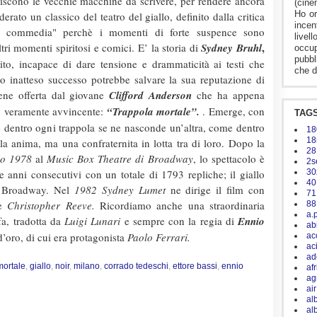
uiscono le vecchie macchine da scrivere, per rendere ancora
(cine
Ho or
erato un classico del teatro del giallo, definito dalla critica
ince
rzo commedia" perchè i momenti di forte suspence sono
live
,
ltri momenti spiritosi e comici. E’ la storia di
Sydney Bruhl
occup
pubbl
to, incapace di dare tensione e drammaticità ai testi che
che d
o inatteso successo potrebbe salvare la sua reputazione di
viene offerta dal giovane
Clifford Anderson
che ha appena
lo veramente avvincente:
“Trappola mortale”.
. Emerge, con
TAG
he dentro ogni trappola se ne nasconde un’altra, come dentro
18
18
a anima, ma una confraternita in lotta tra di loro. Dopo la
28
io 1978
al
Music Box Theatre di Broadway
, lo spettacolo è
2s
e anni consecutivi con un totale di 1793 repliche; il giallo
30
40
a Broadway. Nel
1982 Sydney Lumet
ne dirige il film con
71
 e
Christopher Reeve.
Ricordiamo anche una straordinaria
88
a.
fa, tradotta da
Luigi Lunari
e sempre con la regia di
Ennio
ab
d’oro, di cui era protagonista
Paolo Ferrari.
ac
ac
ad
mortale
,
giallo
,
noir
,
milano
,
corrado tedeschi
,
ettore bassi
,
ennio
af
ag
ai
al
al