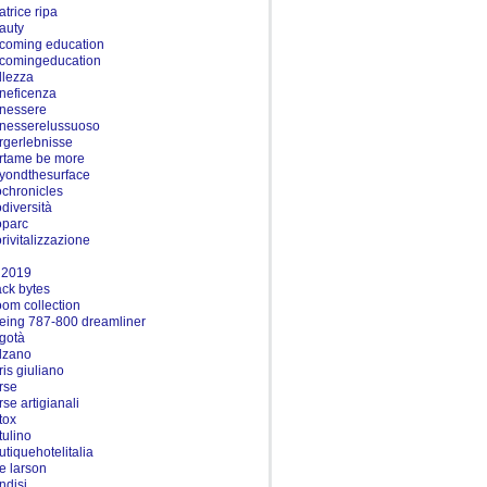
atrice ripa
auty
coming education
comingeducation
llezza
neficenza
nessere
nesserelussuoso
rgerlebnisse
rtame be more
yondthesurface
ochronicles
odiversità
oparc
orivitalizzazione
t 2019
ack bytes
oom collection
eing 787-800 dreamliner
gotà
lzano
ris giuliano
rse
rse artigianali
tox
tulino
utiquehotelitalia
ie larson
ndisi