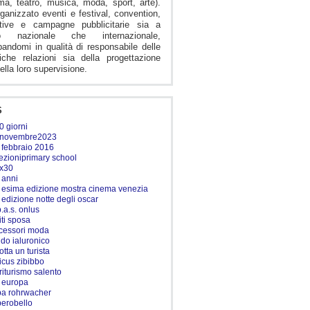
ma, teatro, musica, moda, sport, arte).
ganizzato eventi e festival, convention,
ntive e campagne pubblicitarie sia a
llo nazionale che internazionale,
andomi in qualità di responsabile delle
iche relazioni sia della progettazione
ella loro supervisione.
S
0 giorni
novembre2023
 febbraio 2016
ezioniprimary school
x30
 anni
 esima edizione mostra cinema venezia
 edizione notte degli oscar
p.a.s. onlus
iti sposa
cessori moda
ido ialuronico
otta un turista
ricus zibibbo
riturismo salento
r europa
ba rohrwacher
berobello