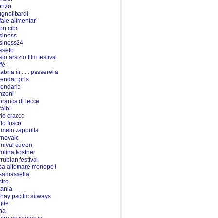
onzo
ugnolibardi
fale alimentari
on cibo
siness
siness24
sseto
to arsizio film festival
ffè
abria in . . . passerella
lendar girls
lendario
nzoni
prarica di lecce
raibi
rlo cracco
rlo fusco
rmelo zappulla
rnevale
rnival queen
rolina kostner
rrubian festival
sa altomare monopoli
samassella
stro
tania
thay pacific airways
glie
na