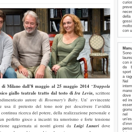
curi
preve
neces
dell
goss
molto
con u
Manu
Sono
laure
con i
da b
sport
a rag
Nel
 di Milano dall’8 maggio al 25 maggio 2014
“
Trappola
inter
manos
sico giallo teatrale tratto dal testo di
,
Ira Levin
scrittore
dove 
indimenticato autore di
Rosemary's Baby
. Un’ avvincente
ed in
esse
he usa il pretesto del tono noir per descrivere l’avidità
giorn
 continua ricerca del potere, della realizzazione personale e
nel
i; un perfetto gioco a incastri tra umorismo e forte tensione
un’es
d’im
zione aggiornata ai nostri giorni da
Luigi Lunari
dove
pers