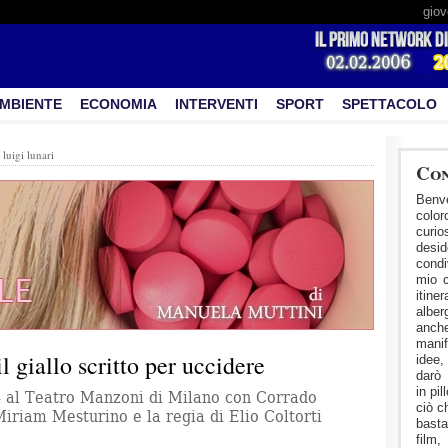
giov
MBIENTE
ECONOMIA
INTERVENTI
SPORT
SPETTACOLO
:
luigi lunari
Con
Benve
colo
curi
desid
condi
mio 
itin
alber
anche
manif
l giallo scritto per uccidere
idee,
darò 
in pil
4 al Teatro Manzoni di Milano con Corrado
ciò c
Miriam Mesturino e la regia di Elio Coltorti
basta
film