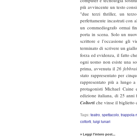
computer e tecnologia sostit
più avvincente un testo consid
"due terzi thriller, un te
perfettamente incastrati con a
un commediografo ormai fini
porta in scena. Solo un nuov
scrittore e l’occasione gli 
terminato di scrivere un gial
forza ed evidenza, il fatto c
ogni uomo non esiste una sol
prima, avvenuta il
26 febbra
stato rappresentato per cinqu
rappresentato più a lungo 
protagonisti Michael Caine
edizione italiana, di 25 anni 
Coltorti
che vinse il biglietto 
Tags:
teatro
,
spettacolo
,
trappola 
coltorti
,
luigi lunari
» Leggi l'intero post...