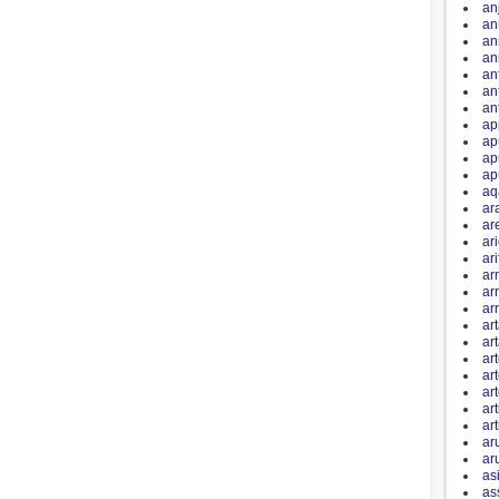
an
an
an
an
an
an
an
ap
ap
ap
ap
aq
ar
ar
ar
ari
ar
ar
ar
ar
ar
ar
ar
ar
art
art
ar
ar
as
as