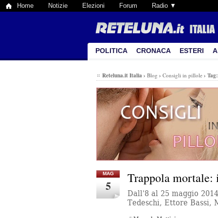
Home
Notizie
Elezioni
Forum
Radio ▼
POLITICA
CRONACA
ESTERI
A
Reteluna.it Italia
›
Blog
›
Consigli in pillole
›
Tag
Trappola mortale: i
MAG
5
Dall'8 al 25 maggio 201
Tedeschi, Ettore Bassi, 