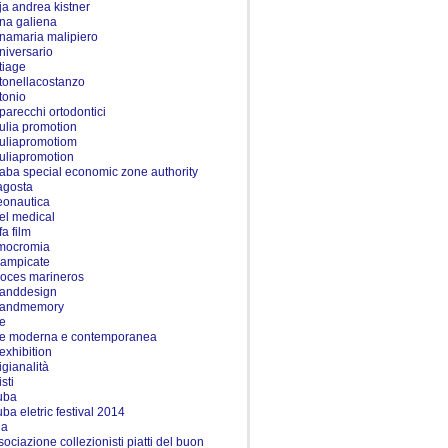
ja andrea kistner
na galiena
namaria malipiero
niversario
tiage
tonellacostanzo
tonio
parecchi ortodontici
ulia promotion
uliapromotiom
uliapromotion
aba special economic zone authority
agosta
eonautica
iel medical
fa film
mocromia
rampicate
roces marineros
tanddesign
tandmemory
te
te moderna e contemporanea
texhibition
igianalità
isti
uba
uba eletric festival 2014
ia
sociazione collezionisti piatti del buon