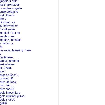
ejandro inarritu
essandro haber
essandro vergallo
fonso bergamo
fredo libassi
ghero
ice lobonova
ice rohrwacher
icia vikander
imentati a bufale
imentazione
imentazione sana
is piacenza
ive
l-in –one cleansing tissue
iz
tomilanese
anda sandrelli
erica latina
ii stewart
ore
drada diaconu
dras schiff
drea de rosa
drea renzi
dreabocelli
gela finocchiaro
gelo cruciani yezael
gelo morleo
guilla