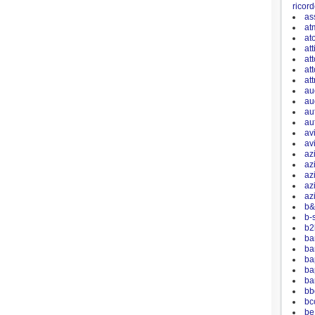
ricor
as
at
at
att
att
att
att
au
au
au
au
av
av
az
az
az
az
az
b&
b-s
b2
ba
ba
ba
ba
ba
bb
bc
be