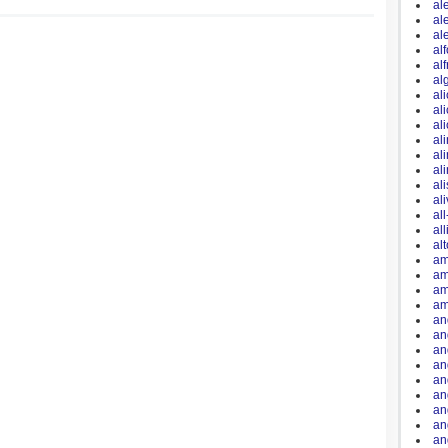
al
al
al
al
al
al
al
al
al
al
al
al
al
al
al
all
al
am
am
am
am
an
an
an
an
an
an
an
an
an