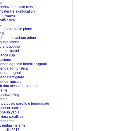
do
sociazione italia russia
mosferarelaxinlocation
ollo vaavu
ività fisica
ori
ori pietro delle piane
rici
ditorium castano primo
gusto lotorto
thenticpuglia
thentictravel
ianca cup
iazione
ienda agricola fratelli brugnoli
ienda agrituristica
iendabrugnoli
iendafamigliare
iende vinicole
b don alessandro surbo
elfie
bnetworking
mbini
nca busto garolfo e buguggiate
ppeun namja
ppeun yeoja
rriera corallina
dicharme
c mutua insieme
 nordic 2016