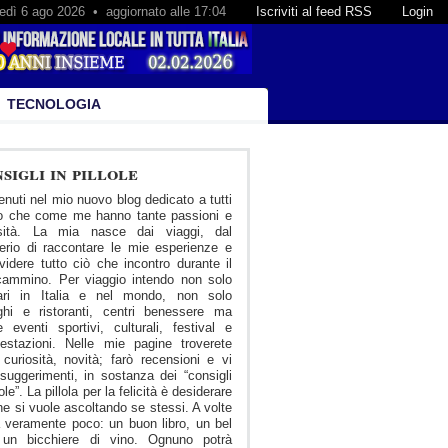
edì 6 ago 2026 • aggiornato alle 17:04
Iscriviti al feed RSS
Login
TECNOLOGIA
sigli in pillole
nuti nel mio nuovo blog dedicato a tutti
ro che come me hanno tante passioni e
osità. La mia nasce dai viaggi, dal
erio di raccontare le mie esperienze e
videre tutto ciò che incontro durante il
cammino. Per viaggio intendo non solo
erari in Italia e nel mondo, non solo
ghi e ristoranti, centri benessere ma
 eventi sportivi, culturali, festival e
estazioni. Nelle mie pagine troverete
 curiosità, novità; farò recensioni e vi
suggerimenti, in sostanza dei “consigli
lole”. La pillola per la felicità è desiderare
he si vuole ascoltando se stessi. A volte
 veramente poco: un buon libro, un bel
, un bicchiere di vino. Ognuno potrà