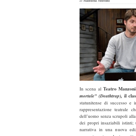
di
Manuela Muttini
Teatro Manzoni
In scena al
il clas
mortale” (Deathtrap),
statunitense di successo e 
rappresentazione teatrale c
dell’uomo senza scrupoli alla
dei propri insaziabili istint
narrativa in una nuova edi