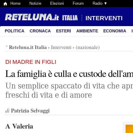
Home
Notizie
Elezioni
Forum
Radio ▼
INTERVENTI
POLITICA
CRONACA
ESTERI
AMBIENTE
ECONOMIA
Reteluna.it Italia
›
›
Interventi
(nazionale)
DI MADRE IN FIGLI
La famiglia è culla e custode dell'a
Un semplice spaccato di vita che apr
freschi di vita e di amore
Patrizia Selvaggi
di
A Valeria