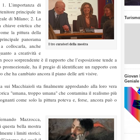
 1. L’importanza di
enitore principale in
ale di Milano; 2. La
Turismo
n chiave estetica che
come la pittura della
principale panorama
I tre curatori della mostra
a collocarla, anche
uanto a creatività e
 poco sorprendente è il rapporto che l’esposizione tende a
o promozionale, ha il pregio di identificare un rapporto con
o che ha cambiato ancora il piano delle arti visive.
Giovan B
Geniale
ca sui Macchiaioli sta finalmente approdando alla loro vera
ittorica "umana, troppo umana" che contamina il realismo più
gnanti come solo la pittura poteva e, forse, ancora può o
(Fernando Mazzocca,
i questa bella mostra
mente i limiti storici,
ll’interno dei quali il