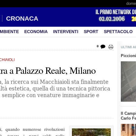
domen
CRONACA
MBIENTE
ECONOMIA
INTERVENTI
SPORT
SPETTACOLO
0
ULTIMI A
Piccion
CHIAIOLI
tra a Palazzo Reale, Milano
 la ricerca sui Macchiaioli sta finalmente
tà estetica, quella di una tecnica pittorica
ù semplice con venature immaginarie e
Il Campi
Carlo F
i, quando numerose rivoluzioni
tà, tenere i nervi saldi nella