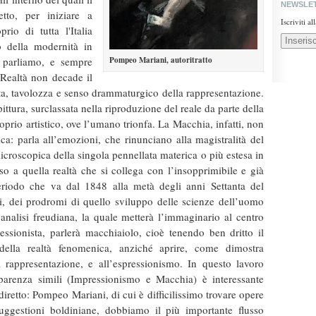
NEWSLE
tto, per iniziare a
Iscriviti a
o di tutta l'Italia
o della modernità in
a parliamo, e sempre
Pompeo Mariani, autoritratto
Realtà non decade il
ta, tavolozza e senso drammaturgico della rappresentazione.
ttura, surclassata nella riproduzione del reale da parte della
roprio artistico, ove l’umano trionfa. La Macchia, infatti, non
ica: parla all’emozioni, che rinunciano alla magistralità del
icroscopica della singola pennellata materica o più estesa in
o a quella realtà che si collega con l’insopprimibile e già
eriodo che va dal 1848 alla metà degli anni Settanta del
ti, dei prodromi di quello sviluppo delle scienze dell’uomo
analisi freudiana, la quale metterà l’immaginario al centro
essionista, parlerà macchiaiolo, cioè tenendo ben dritto il
 della realtà fenomenica, anziché aprire, come dimostra
 rappresentazione, e all’espressionismo. In questo lavoro
parenza simili (Impressionismo e Macchia) è interessante
diretto: Pompeo Mariani, di cui è difficilissimo trovare opere
uggestioni boldiniane, dobbiamo il più importante flusso