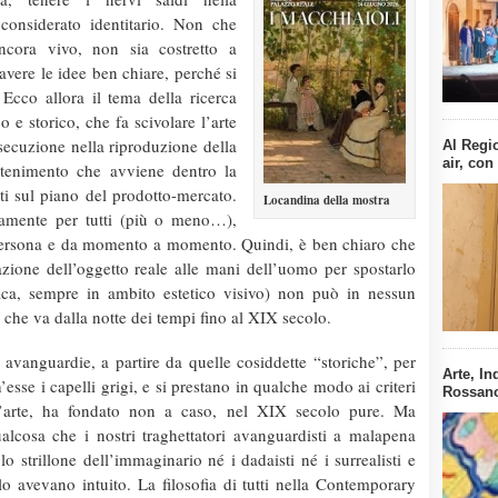
considerato identitario. Non che
ncora vivo, non sia costretto a
avere le idee ben chiare, perché si
Ecco allora il tema della ricerca
co e storico, che fa scivolare l’arte
 esecuzione nella riproduzione della
Al Regi
air, con
trattenimento che avviene dentro la
tti sul piano del prodotto-mercato.
Locandina della mostra
ogamente per tutti (più o meno…),
persona e da momento a momento. Quindi, è ben chiaro che
razione dell’oggetto reale alle mani dell’uomo per spostarlo
fica, sempre in ambito estetico visivo) non può in nessun
 che va dalla notte dei tempi fino al XIX secolo.
 avanguardie, a partire da quelle cosiddette “storiche”, per
Arte, In
esse i capelli grigi, e si prestano in qualche modo ai criteri
Rossano 
ell’arte, ha fondato non a caso, nel XIX secolo pure. Ma
lcosa che i nostri traghettatori avanguardisti a malapena
lo strillone dell’immaginario né i dadaisti né i surrealisti e
avevano intuito. La filosofia di tutti nella Contemporary