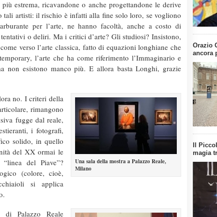
tà più estrema, ricavandone o anche progettandone le derive
li artisti: il rischio è infatti alla fine solo loro, se vogliono
carburante per l’arte, ne hanno facoltà, anche a costo di
entativi o deliri. Ma i critici d’arte? Gli studiosi? Insistono,
Orazio G
come verso l’arte classica, fatto di equazioni longhiane che
ancora 
temporary, l’arte che ha come riferimento l’Immaginario e
ma non esistono manco più. E allora basta Longhi, grazie
ora no. I criteri della
particolare, rimangono
isiva fugge dal reale,
tieranti, i fotografi,
ico solido, in quello
Il Picco
rnità del XX ormai le
magia tr
 “linea del Piave”?
Una sala della mostra a Palazzo Reale,
Milano
gico (colore, cioè,
hiaioli si applica
o.
a di Palazzo Reale