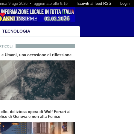
ica 9 ago 2026 • aggiornato alle 9:16
Iscriviti al feed RSS
Login
TECNOLOGIA
RTICOLI
i e Umani, una occasione di riflessione
ello, deliziosa opera di Wolf Ferrari al
elice di Genova e non alla Fenice