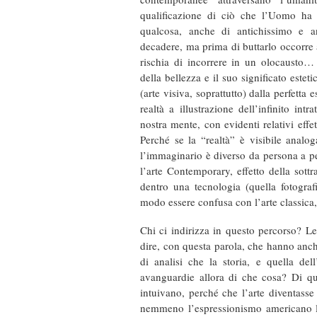
qualificazione di ciò che l’Uomo ha 
qualcosa, anche di antichissimo e a
decadere, ma prima di buttarlo occorre 
rischia di incorrere in un olocausto… 
della bellezza e il suo significato esteti
(arte visiva, soprattutto) dalla perfetta
realtà a illustrazione dell’infinito in
nostra mente, con evidenti relativi effe
Perché se la “realtà” è visibile anal
l’immaginario è diverso da persona a 
l’arte Contemporary, effetto della sott
dentro una tecnologia (quella fotogra
modo essere confusa con l’arte classica,
Chi ci indirizza in questo percorso? Le
dire, con questa parola, che hanno anch’
di analisi che la storia, e quella d
avanguardie allora di che cosa? Di qua
intuivano, perché che l’arte diventasse 
nemmeno l’espressionismo americano lo 