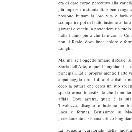
era di dare corpo percettivo alla varie
più impervie e stranianti. E ben vengano ta
possono buttare la loro vita e farla 
scomparire poi del tutto insieme ai loro t
giovani e vecchi, a pretendere un ruolo 
nulla hanno più a che fare con la Con
non il Reale, dove linea colore e for
Longhi.
Ma, ma, se l’oggetto rimane il Reale, all
Storia dell’Arte, e quelli longhiani in 
principali. Ed è proprio mentre l’arte v
appannaggio ormai di altri artisti o mes
ecco la pittura che cerca un suo specif
spazio ormai interstiziale che la mode
affida. Dove arretra, quale è la sua
Tavolozza, disegno e insieme morfolo
linea e forma). Benissimo: ai Macc
perfettamente il sistema critico longhian
La squadra curatoriale della mostr