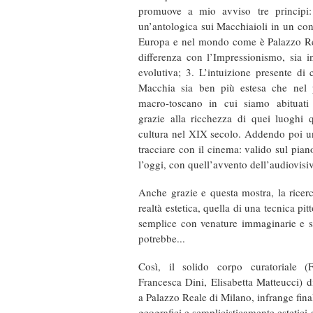
promuove a mio avviso tre principi:
un’antologica sui Macchiaioli in un cont
Europa e nel mondo come è Palazzo Re
differenza con l’Impressionismo, sia i
evolutiva; 3. L’intuizione presente di 
Macchia sia ben più estesa che nel 
macro-toscano in cui siamo abituati 
grazie alla ricchezza di quei luoghi q
cultura nel XIX secolo. Addendo poi un
tracciare con il cinema: valido sul pian
l’oggi, con quell’avvento dell’audiovisiv
Anche grazie e questa mostra, la ricer
realtà estetica, quella di una tecnica p
semplice con venature immaginarie e so
potrebbe...
Così, il solido corpo curatoriale 
Francesca Dini, Elisabetta Matteucci) d
a Palazzo Reale di Milano, infrange final
geografici e semplicisticamente estetici a