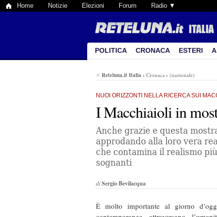
Home
Notizie
Elezioni
Forum
Radio ▼
POLITICA
CRONACA
ESTERI
A
Reteluna.it Italia
›
Cronaca
›
(nazionale)
NUOI ORIZZONTI NELLA RICERCA SUI MAC
I Macchiaioli in mos
Anche grazie e questa mostra,
approdando alla loro vera real
che contamina il realismo pi
sognanti
di
Sergio Bevilacqua
È molto importante al giorno d’ogg
contemporanee attraversano l’umani