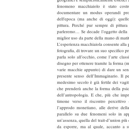
fenomeno macchiaiolo è stato costre
documentare un modus operandi propri
dell'epoca (ma anche di oggi): quell
pittura. Perché pur sempre di pittur
parleremo… Se decade l’oggetto della 
miglior uso da parte della mano di mati
L’esperienza macchiaiola consente alla pi
fotografia, di trovare un suo specifico p
parla solo all’occhio, come l’arte class
disegno per ottenere tramite la forma (m
varie macchie appunto) di dare un sens
presente senso dell’Immaginario. Il p
medesimo secolo è già fertile dei vagi
che prenderà anche la forma della psic
dell’antropologia. E che, più che impr
timone verso il riscontro percettivo
l’approdo monetiano, alle derive della
parallelo su due fenomeni solo in ap
un’assenza, quella del trait-d’union più 
da esporre, ma al quale, accanto a s