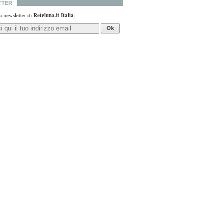
TTER
lla newsletter di
Reteluna.it Italia
:
Ok