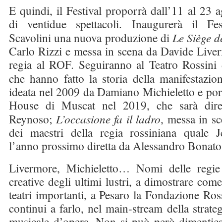
E quindi, il Festival proporrà dall’11 al 23 
di ventidue spettacoli. Inaugurerà il Fest
Scavolini una nuova produzione di
Le Siège d
Carlo Rizzi e messa in scena da Davide Liver
regia al ROF. Seguiranno al Teatro Rossini 
che hanno fatto la storia della manifestazio
ideata nel 2009 da Damiano Michieletto e por
House di Muscat nel 2019, che sarà dire
Reynoso;
L’occasione fa il ladro
, messa in s
dei maestri della regia rossiniana quale J
l’anno prossimo diretta da Alessandro Bonato
Livermore, Michieletto… Nomi delle regie 
creative degli ultimi lustri, a dimostrare come,
teatri importanti, a Pesaro la Fondazione Ross
continui a farlo, nel main-stream della strategi
musicale d’opera. Non si può però dimentic