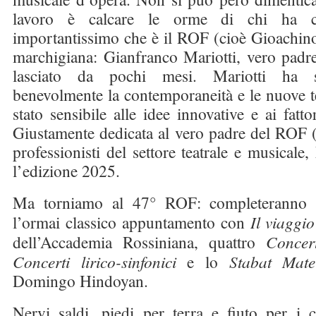
lavoro è calcare le orme di chi ha cr
importantissimo che è il ROF (cioè Gioachino 
marchigiana: Gianfranco Mariotti, vero padr
lasciato da pochi mesi. Mariotti ha s
benevolmente la contemporaneità e le nuove 
stato sensibile alle idee innovative e ai fa
Giustamente dedicata al vero padre del ROF (
professionisti del settore teatrale e musical
l’edizione 2025.
Ma torniamo al 47° ROF: completeranno
l’ormai classico appuntamento con
Il viaggi
dell’Accademia Rossiniana, quattro
Concer
Concerti lirico-sinfonici
e lo
Stabat Mate
Domingo Hindoyan.
Nervi saldi, piedi per terra e fiuto per i