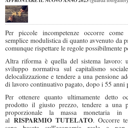
AFFRONTARE IL NUOVO ANNO 2023
(guarda fotogaller
Per piccole incompetenze occorre come 
semplice modulistica di quanto avvenuto da pr
comunque rispettare le regole possibilmente per
Altra riforma è quella del sistema lavoro: u
sviluppo normativa sul capitalismo social
delocalizzazione e tendere a una pensione a
di lavoro continuativo pagato, dopo i 55 anni p
Per ottenere quanto ultimamente detto o
prodotto il giusto prezzo, tendere a una p
proporzionale la massa monetaria in 
RISPARMIO TUTELATO
al
. Occorre te
sana basata sull'economia reale e non 