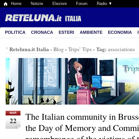
Home
Notizie
Elezioni
Forum
Radio ▼
POLITICA
CRONACA
ESTERI
AMBIENTE
ECONOMIA
Reteluna.it Italia
›
›
›
Tag:
Blog
Trips’ Tips
associations
The Italian community in Bruss
MAR
22
the Day of Memory and Commi
remembrance of the victims of 