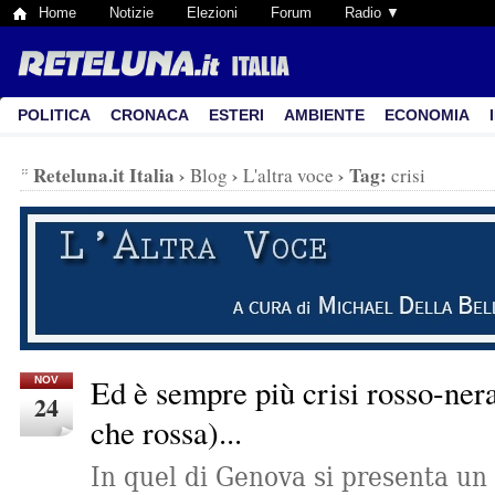
Home
Notizie
Elezioni
Forum
Radio ▼
POLITICA
CRONACA
ESTERI
AMBIENTE
ECONOMIA
Reteluna.it Italia
›
›
›
Tag:
Blog
L'altra voce
crisi
Ed è sempre più crisi rosso-nera
NOV
24
che rossa)...
In quel di Genova si presenta un