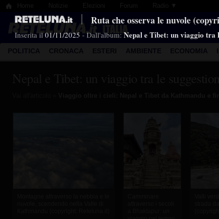
Home
Notizie
Elezioni
Forum
Radio ▼
Ruta che osserva le nuvole (copyr
Nepal e Tibet: un viaggio tra
Inserita il
01/11/2025
- Dall'album:
POLITICA
CRONACA
ESTERI
AMBIENTE
ECONOMIA
Nepal e Tibet: un viaggio tra le suggesti
Vai all'articolo »
Viaggio oltre i cieli: Nepal e Tibet da Kathmandu e f
Montagne attraverso la nebbia e le
Camminare
Valli verd
nuvole, scendendo nella Valle di
attraverso i secoli
strada da
Kathmandu (copyright: Reteluna.it)
a Bhaktapur: un
(copyrigh
viaggio nel tempo