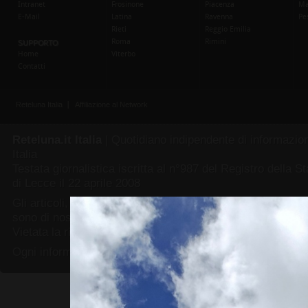
Reteluna.it Italia
| Quotidiano indipendente di informazione
Italia
Testata giornalistica iscritta al n°987 del Registro della 
di Lecce il 22 aprile 2008
Gli articoli, le foto, i video e tutti i contenuti delle pagine 
sono di nostra esclusiva proprietà.
Vietata la riproduzione senza consenso esplicito.
Ogni informazione riprodotta dovrà contenere un valido rif