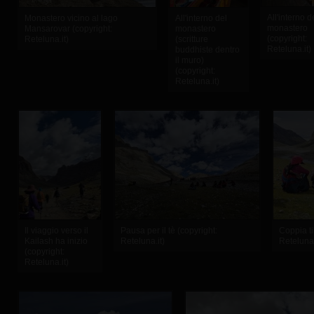
All'interno d
Monastero vicino al lago
All'interno del
monastero
Mansarovar (copyright:
monastero
(copyright:
Reteluna.it)
(scritture
Reteluna.it)
buddhiste dentro
il muro)
(copyright:
Reteluna.it)
Il viaggio verso il
Pausa per il tè (copyright:
Coppia ti
Kailash ha inizio
Reteluna.it)
Reteluna.
(copyright:
Reteluna.it)