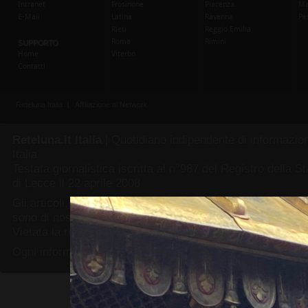
Reteluna.it Italia
| Quotidiano indipendente di informazione
Italia
Testata giornalistica iscritta al n°987 del Registro della 
di Lecce il 22 aprile 2008
Gli articoli, le foto, i video e tutti i contenuti delle pagine 
sono di nostra esclusiva proprietà.
Vietata la riproduzione senza consenso esplicito.
Ogni informazione riprodotta dovrà contenere un valido rif