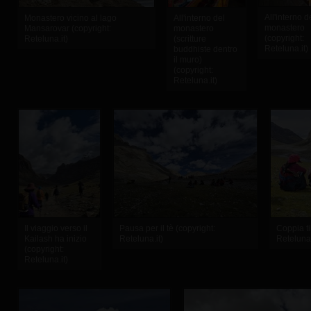
All'interno d
Monastero vicino al lago
All'interno del
monastero
Mansarovar (copyright:
monastero
(copyright:
Reteluna.it)
(scritture
Reteluna.it)
buddhiste dentro
il muro)
(copyright:
Reteluna.it)
Il viaggio verso il
Pausa per il tè (copyright:
Coppia ti
Kailash ha inizio
Reteluna.it)
Reteluna.
(copyright:
Reteluna.it)