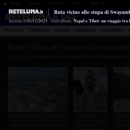
Home
Notizie
Elezioni
Forum
Radio ▼
Ruta vicino allo stupa di Swayam
Nepal e Tibet: un viaggio tra
Inserita il
01/11/2025
- Dall'album:
POLITICA
CRONACA
ESTERI
AMBIENTE
ECONOMIA
Nepal e Tibet: un viaggio tra le suggesti
Vai all'articolo »
Viaggio oltre i cieli: Nepal e Tibet da Kathmandu e f
Montagne attraverso la nebbia e le
Camminare
Valli verd
nuvole, scendendo nella Valle di
attraverso i secoli
strada da
Kathmandu (copyright: Reteluna.it)
a Bhaktapur: un
(copyrigh
viaggio nel tempo